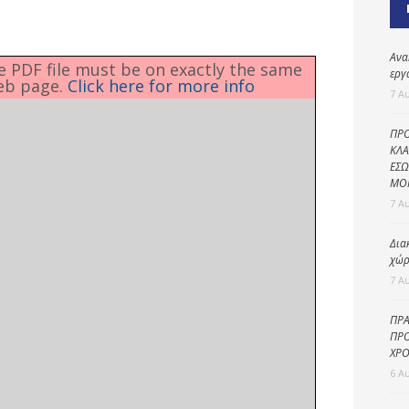
Καθαριότητα και
περιβάλλον
Δημοτική
Ανα
he PDF file must be on exactly the same
αστυνομία
εργ
eb page.
Click here for more info
7 Α
Γραφείο εσόδων
ΠΡΟ
Παιδικοί σταθμοί
ΚΛΑ
ΕΣΩ
Πολιτική
ΜΟ
προστασία
7 Α
Δια
χώρ
7 Α
ΠΡΑ
ΠΡΟ
ΧΡΟ
6 Α