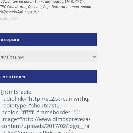
ίσθωση του υπ΄ αριθ. -14- καταστήματος, ΕΜΠΟΡΙΚΟΥ
ΤΡΟΥ Κοινότητας Ωρωπού, Δημ. Ενότητας Λούρου, Δήμου
βεζας εμβαδού 17,50 τ.μ.
Ιουλίου 2026
Ιστορικό
τορικό
Live stream
[html5radio
radiolink="http://sc2.streamwithq.com:8028/stream
radiotype="shoutcast2"
bcolor="ffffff" frameborder="0"
image="http://www.dimosprevezas.gr/wp-
content/uploads/2017/02/logo__radiofonias.jpg"
title="Δημοτική Ραδιοφωνία