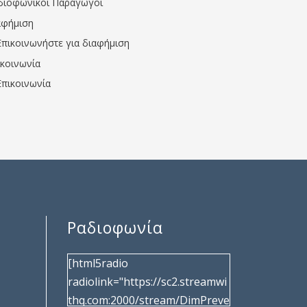
διοφωνικοί Παραγωγοί
αφήμιση
Επικοινωνήστε για διαφήμιση
ικοινωνία
Επικοινωνία
Ραδιοφωνία
[html5radio
radiolink="https://sc2.streamwi
thq.com:2000/stream/DimPreve