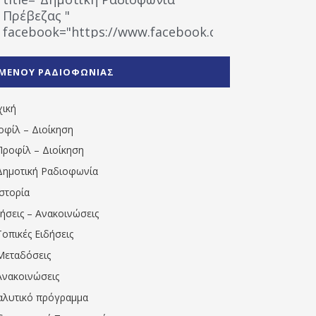
Πρέβεζας "
facebook="https://www.facebook.com/%CE%9
%CE%A1%CE%B1%CE%B4%CE%B9%CE%BF%CF%86
%CE%A0%CF%81%CE%AD%CE%B2%CE%B5%CE%B6%
ΜΕΝΟΥ ΡΑΔΙΟΦΩΝΙΑΣ
1531194763766854/" artist="" ]
χική
οφίλ – Διοίκηση
Προφίλ – Διοίκηση
Δημοτική Ραδιοφωνία
Ιστορία
δήσεις – Ανακοινώσεις
Τοπικές Ειδήσεις
Μεταδόσεις
Ανακοινώσεις
αλυτικό πρόγραμμα