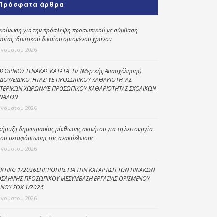
Πρόσφατα άρθρα
Κοινωνικό
παντοπωλείο
κοίνωση για την πρόσληψη προσωπικού με σύμβαση
ασίας ιδιωτικού δικαίου ορισμένου χρόνου
Kοινωνικό
φαρμακείο
υγούστου 2026
Πρόγραμμα
ΣΩΡΙΝΟΣ ΠΙΝΑΚΑΣ ΚΑΤΑΤΑΞΗΣ (Μερικής Απασχόλησης)
“Βοήθεια στο σπίτι”
ΔΟΥ/ΕΙΔΙΚΟΤΗΤΑΣ: ΥΕ ΠΡΟΣΩΠΙΚΟΥ ΚΑΘΑΡΙΟΤΗΤΑΣ
ΤΕΡΙΚΩΝ ΧΩΡΩΝ/ΥΕ ΠΡΟΣΩΠΙΚΟΥ ΚΑΘΑΡΙΟΤΗΤΑΣ ΣΧΟΛΙΚΩΝ
Κέντρο Ημερήσιας
ΝΑΔΩΝ
Φροντίδας
υγούστου 2026
Ηλικιωμένων
(Κ.Η.Φ.Η.) Πρέβεζας
κήρυξη δημοπρασίας μίσθωσης ακινήτου για τη λειτουργία
ου μεταφόρτωσης της ανακύκλωσης
υγούστου 2026
ΚΤΙΚΟ 1/2026ΕΠΙΤΡΟΠΗΣ ΓΙΑ ΤΗΝ ΚΑΤΑΡΤΙΣΗ ΤΩΝ ΠΙΝΑΚΩΝ
ΣΛΗΨΗΣ ΠΡΟΣΩΠΙΚΟΥ ΜΕΣΥΜΒΑΣΗ ΕΡΓΑΣΙΑΣ ΟΡΙΣΜΕΝΟΥ
ΝΟΥ ΣΟΧ 1/2026
υγούστου 2026