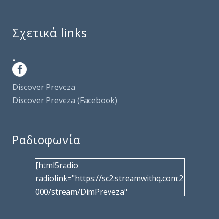
Σχετικά links
.
Discover Preveza
Discover Preveza (Facebook)
Ραδιοφωνία
[html5radio
radiolink="https://sc2.streamwithq.com:2
000/stream/DimPreveza"
radiotype="shoutcast2" bcolor="40566d"
frameborder="0" image="/wp-