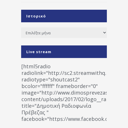
Ιστορικό
Ιστορικό
Live stream
[html5radio
radiolink="http://sc2.streamwithq.com:802
radiotype="shoutcast2"
bcolor="ffffff" frameborder="0"
image="http://www.dimosprevezas.gr/wp-
content/uploads/2017/02/logo__radiofonias
title="Δημοτική Ραδιοφωνία
Πρέβεζας "
facebook="https://www.facebook.co
%CE%A1%CE%B1%CE%B4%CE%B9%CE%BF%