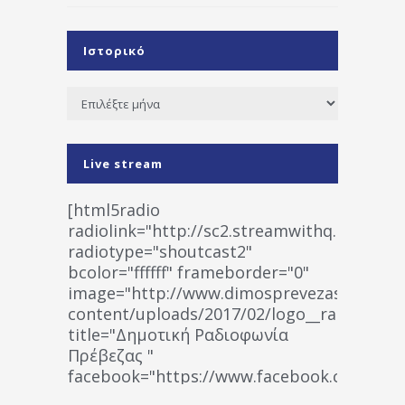
Ιστορικό
Ιστορικό
Live stream
[html5radio
radiolink="http://sc2.streamwithq.com:802
radiotype="shoutcast2"
bcolor="ffffff" frameborder="0"
image="http://www.dimosprevezas.gr/wp-
content/uploads/2017/02/logo__radiofonias
title="Δημοτική Ραδιοφωνία
Πρέβεζας "
facebook="https://www.facebook.co
%CE%A1%CE%B1%CE%B4%CE%B9%CE%BF%