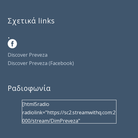
Σχετικά links
.
Discover Preveza
Discover Preveza (Facebook)
Ραδιοφωνία
[html5radio
radiolink="https://sc2.streamwithq.com:2
000/stream/DimPreveza"
radiotype="shoutcast2" bcolor="40566d"
frameborder="0" image="/wp-