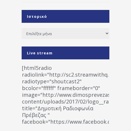
Ιστορικό
Ιστορικό
Live stream
[html5radio
radiolink="http://sc2.streamwithq.com:802
radiotype="shoutcast2"
bcolor="ffffff" frameborder="0"
image="http://www.dimosprevezas.gr/wp-
content/uploads/2017/02/logo__radiofonias
title="Δημοτική Ραδιοφωνία
Πρέβεζας "
facebook="https://www.facebook.co
%CE%A1%CE%B1%CE%B4%CE%B9%CE%BF%