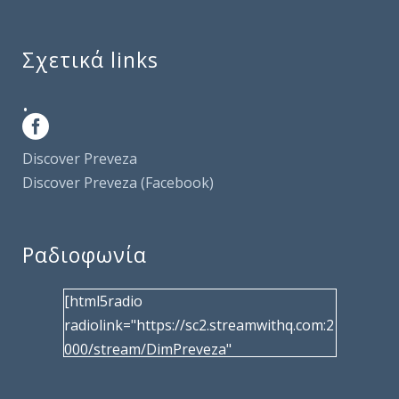
Σχετικά links
.
Discover Preveza
Discover Preveza (Facebook)
Ραδιοφωνία
[html5radio
radiolink="https://sc2.streamwithq.com:2
000/stream/DimPreveza"
radiotype="shoutcast2" bcolor="40566d"
frameborder="0" image="/wp-