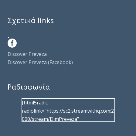
Σχετικά links
.
Discover Preveza
Discover Preveza (Facebook)
Ραδιοφωνία
[html5radio
radiolink="https://sc2.streamwithq.com:2
000/stream/DimPreveza"
radiotype="shoutcast2" bcolor="40566d"
frameborder="0" image="/wp-