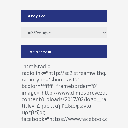
Ιστορικό
Ιστορικό
Live stream
[html5radio
radiolink="http://sc2.streamwithq.com:802
radiotype="shoutcast2"
bcolor="ffffff" frameborder="0"
image="http://www.dimosprevezas.gr/wp-
content/uploads/2017/02/logo__radiofonias
title="Δημοτική Ραδιοφωνία
Πρέβεζας "
facebook="https://www.facebook.co
%CE%A1%CE%B1%CE%B4%CE%B9%CE%BF%