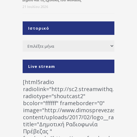
21 Ιουλίου 2026
Ιστορικό
Ιστορικό
Live stream
[html5radio
radiolink="http://sc2.streamwithq.com:802
radiotype="shoutcast2"
bcolor="ffffff" frameborder="0"
image="http://www.dimosprevezas.gr/wp-
content/uploads/2017/02/logo__radiofonias
title="Δημοτική Ραδιοφωνία
Πρέβεζας "