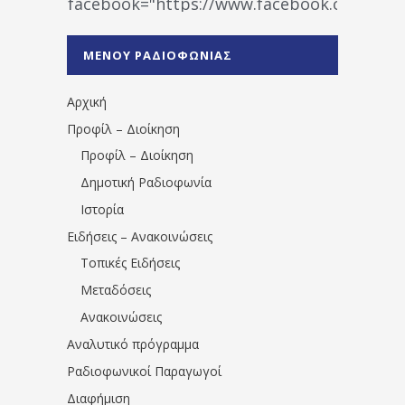
facebook="https://www.facebook.co
%CE%A1%CE%B1%CE%B4%CE%B9%CE%BF%
%CE%A0%CF%81%CE%AD%CE%B2%CE%B5%
ΜΕΝΟΥ ΡΑΔΙΟΦΩΝΙΑΣ
1531194763766854/" artist="" ]
Αρχική
Προφίλ – Διοίκηση
Προφίλ – Διοίκηση
Δημοτική Ραδιοφωνία
Ιστορία
Ειδήσεις – Ανακοινώσεις
Τοπικές Ειδήσεις
Μεταδόσεις
Ανακοινώσεις
Αναλυτικό πρόγραμμα
Ραδιοφωνικοί Παραγωγοί
Διαφήμιση