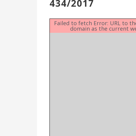
434/2017
Επιτροπή
Δημοτικές
Ενότητες
Failed to fetch Error: URL to t
domain as the current w
Αθλητικές
Υποδομές
Αθλητικές
Εκδηλώσεις