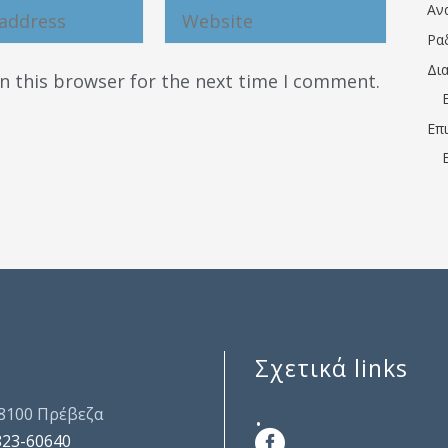
Αν
Ρα
Δι
n this browser for the next time I comment.
Επ
Σχετικά links
.
48100 Πρέβεζα
823-60640