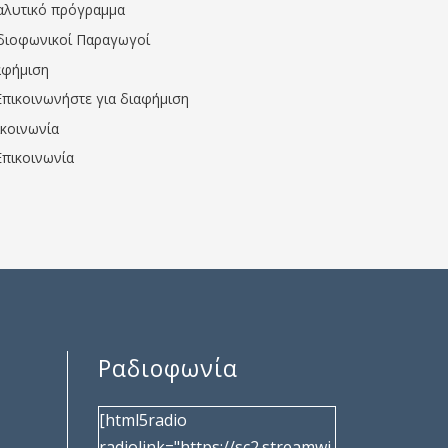
αλυτικό πρόγραμμα
διοφωνικοί Παραγωγοί
αφήμιση
Επικοινωνήστε για διαφήμιση
ικοινωνία
Επικοινωνία
Ραδιοφωνία
[html5radio
radiolink="https://sc2.streamwi