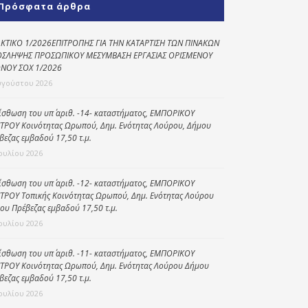
Πρόσφατα άρθρα
Κοινωνικό
παντοπωλείο
ΚΤΙΚΟ 1/2026ΕΠΙΤΡΟΠΗΣ ΓΙΑ ΤΗΝ ΚΑΤΑΡΤΙΣΗ ΤΩΝ ΠΙΝΑΚΩΝ
ΣΛΗΨΗΣ ΠΡΟΣΩΠΙΚΟΥ ΜΕΣΥΜΒΑΣΗ ΕΡΓΑΣΙΑΣ ΟΡΙΣΜΕΝΟΥ
Kοινωνικό
ΝΟΥ ΣΟΧ 1/2026
φαρμακείο
υγούστου 2026
Πρόγραμμα
“Βοήθεια στο σπίτι”
ίσθωση του υπ΄ αριθ. -14- καταστήματος, ΕΜΠΟΡΙΚΟΥ
ΤΡΟΥ Κοινότητας Ωρωπού, Δημ. Ενότητας Λούρου, Δήμου
Κέντρο Ημερήσιας
βεζας εμβαδού 17,50 τ.μ.
Φροντίδας
Ιουλίου 2026
Ηλικιωμένων
(Κ.Η.Φ.Η.) Πρέβεζας
ίσθωση του υπ΄ αριθ. -12- καταστήματος, ΕΜΠΟΡΙΚΟΥ
ΤΡΟΥ Τοπικής Κοινότητας Ωρωπού, Δημ. Ενότητας Λούρου
ου Πρέβεζας εμβαδού 17,50 τ.μ.
Ιουλίου 2026
ίσθωση του υπ΄ αριθ. -11- καταστήματος, ΕΜΠΟΡΙΚΟΥ
ΤΡΟΥ Κοινότητας Ωρωπού, Δημ. Ενότητας Λούρου Δήμου
βεζας εμβαδού 17,50 τ.μ.
Ιουλίου 2026