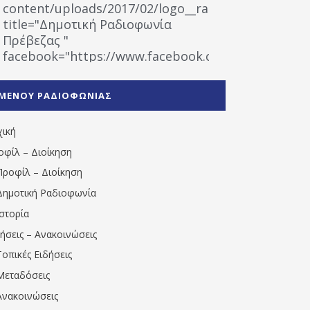
content/uploads/2017/02/logo__radiofonias.jpg"
title="Δημοτική Ραδιοφωνία
Πρέβεζας "
facebook="https://www.facebook.com/%CE%9
%CE%A1%CE%B1%CE%B4%CE%B9%CE%BF%CF%86
%CE%A0%CF%81%CE%AD%CE%B2%CE%B5%CE%B6%
ΜΕΝΟΥ ΡΑΔΙΟΦΩΝΙΑΣ
1531194763766854/" artist="" ]
χική
οφίλ – Διοίκηση
Προφίλ – Διοίκηση
Δημοτική Ραδιοφωνία
Ιστορία
δήσεις – Ανακοινώσεις
Τοπικές Ειδήσεις
Μεταδόσεις
Ανακοινώσεις