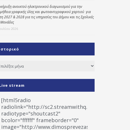
κήρυξη ανοικτού ηλεκτρονικού διαγωνισμού για την
μήθεια γραφικής ύλης και φωτοαντιγραφικού χαρτιού για
έτη 2027 & 2028 για τις υπηρεσίες του Δήμου και τις Σχολικές
 Μονάδες
Ιουλίου 2026
Ιστορικό
τορικό
Live stream
[html5radio
radiolink="http://sc2.streamwithq.com:8028/stream
radiotype="shoutcast2"
bcolor="ffffff" frameborder="0"
image="http://www.dimosprevezas.gr/wp-