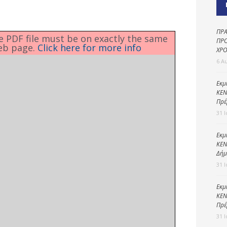
Καθαριότητα και
περιβάλλον
Δημοτική
ΠΡΑ
he PDF file must be on exactly the same
αστυνομία
ΠΡΟ
eb page.
Click here for more info
ΧΡΟ
Γραφείο εσόδων
6 Α
Παιδικοί σταθμοί
Εκμ
ΚΕΝ
Πολιτική
Πρέ
προστασία
31 
Εκμ
ΚΕΝ
Δήμ
31 
Εκμ
ΚΕΝ
Πρέ
31 