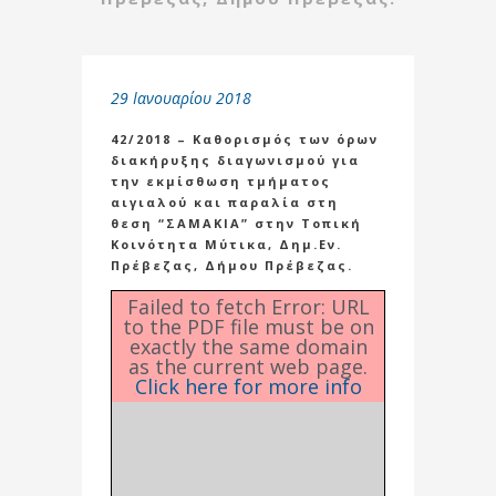
29 Ιανουαρίου 2018
42/2018 – Καθορισμός των όρων
διακήρυξης διαγωνισμού για
την εκμίσθωση τμήματος
αιγιαλού και παραλία στη
θεση “ΣΑΜΑΚΙΑ” στην Τοπική
Κοινότητα Μύτικα, Δημ.Εν.
Πρέβεζας, Δήμου Πρέβεζας.
Failed to fetch Error: URL
to the PDF file must be on
exactly the same domain
as the current web page.
Click here for more info