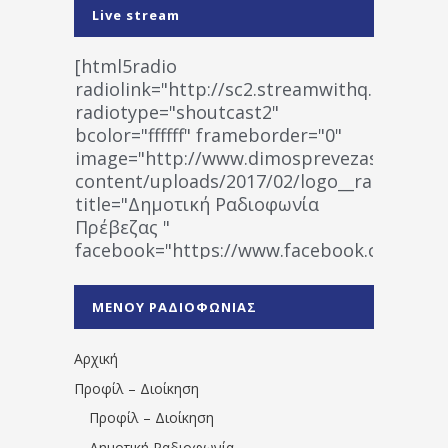
Live stream
[html5radio
radiolink="http://sc2.streamwithq.com:802
radiotype="shoutcast2"
bcolor="ffffff" frameborder="0"
image="http://www.dimosprevezas.gr/wp-
content/uploads/2017/02/logo__radiofonias
title="Δημοτική Ραδιοφωνία
Πρέβεζας "
facebook="https://www.facebook.co
%CE%A1%CE%B1%CE%B4%CE%B9%CE%BF%
%CE%A0%CF%81%CE%AD%CE%B2%CE%B5%
ΜΕΝΟΥ ΡΑΔΙΟΦΩΝΙΑΣ
1531194763766854/" artist="" ]
Αρχική
Προφίλ – Διοίκηση
Προφίλ – Διοίκηση
Δημοτική Ραδιοφωνία