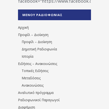
facebook="https://www.facebook.co
%CE%A1%CE%B1%CE%B4%CE%B9%CE%BF%
%CE%A0%CF%81%CE%AD%CE%B2%CE%B5%
ΜΕΝΟΥ ΡΑΔΙΟΦΩΝΙΑΣ
1531194763766854/" artist="" ]
Αρχική
Προφίλ – Διοίκηση
Προφίλ – Διοίκηση
Δημοτική Ραδιοφωνία
Ιστορία
Ειδήσεις – Ανακοινώσεις
Τοπικές Ειδήσεις
Μεταδόσεις
Ανακοινώσεις
Αναλυτικό πρόγραμμα
Ραδιοφωνικοί Παραγωγοί
Διαφήμιση