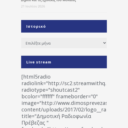
21 Ιουλίου 2026
Ιστορικό
Ιστορικό
Live stream
[html5radio
radiolink="http://sc2.streamwithq.com:802
radiotype="shoutcast2"
bcolor="ffffff" frameborder="0"
image="http://www.dimosprevezas.gr/wp-
content/uploads/2017/02/logo__radiofonias
title="Δημοτική Ραδιοφωνία
Πρέβεζας "