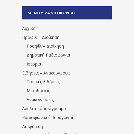
%CE%A1%CE%B1%CE%B4%CE%B9%CE%BF%
%CE%A0%CF%81%CE%AD%CE%B2%CE%B5%
ΜΕΝΟΥ ΡΑΔΙΟΦΩΝΙΑΣ
1531194763766854/" artist="" ]
Αρχική
Προφίλ – Διοίκηση
Προφίλ – Διοίκηση
Δημοτική Ραδιοφωνία
Ιστορία
Ειδήσεις – Ανακοινώσεις
Τοπικές Ειδήσεις
Μεταδόσεις
Ανακοινώσεις
Αναλυτικό πρόγραμμα
Ραδιοφωνικοί Παραγωγοί
Διαφήμιση