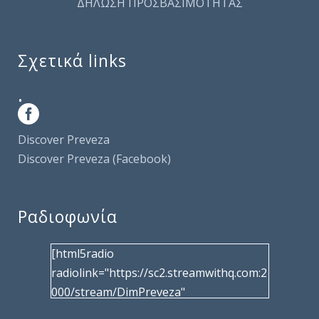
ΔΗΛΩΣΗ ΠΡΟΣΒΑΣΙΜΟΤΗΤΑΣ
Σχετικά links
.
Discover Preveza
Discover Preveza (Facebook)
Ραδιοφωνία
[html5radio
radiolink="https://sc2.streamwithq.com:2
000/stream/DimPreveza"
radiotype="shoutcast2" bcolor="40566d"