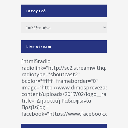
Ιστορικό
Ιστορικό
Live stream
[html5radio
radiolink="http://sc2.streamwithq.com:802
radiotype="shoutcast2"
bcolor="ffffff" frameborder="0"
image="http://www.dimosprevezas.gr/wp-
content/uploads/2017/02/logo__radiofonias
title="Δημοτική Ραδιοφωνία
Πρέβεζας "
facebook="https://www.facebook.co
%CE%A1%CE%B1%CE%B4%CE%B9%CE%BF%
%CE%A0%CF%81%CE%AD%CE%B2%CE%B5%