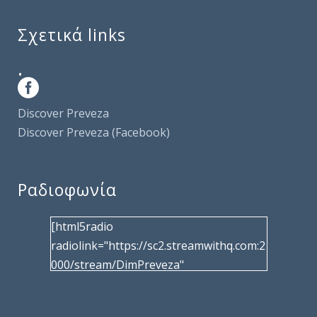
Σχετικά links
.
Discover Preveza
Discover Preveza (Facebook)
Ραδιοφωνία
[html5radio
radiolink="https://sc2.streamwithq.com:2
000/stream/DimPreveza"
radiotype="shoutcast2" bcolor="40566d"
frameborder="0" image="/wp-