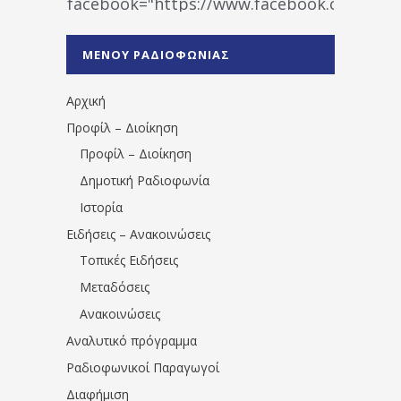
facebook="https://www.facebook.co
%CE%A1%CE%B1%CE%B4%CE%B9%CE%BF%
%CE%A0%CF%81%CE%AD%CE%B2%CE%B5%
ΜΕΝΟΥ ΡΑΔΙΟΦΩΝΙΑΣ
1531194763766854/" artist="" ]
Αρχική
Προφίλ – Διοίκηση
Προφίλ – Διοίκηση
Δημοτική Ραδιοφωνία
Ιστορία
Ειδήσεις – Ανακοινώσεις
Τοπικές Ειδήσεις
Μεταδόσεις
Ανακοινώσεις
Αναλυτικό πρόγραμμα
Ραδιοφωνικοί Παραγωγοί
Διαφήμιση