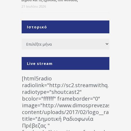
21 Ιουλίου 2026
Ιστορικό
Ιστορικό
Live stream
[html5radio
radiolink="http://sc2.streamwithq.com:802
radiotype="shoutcast2"
bcolor="ffffff" frameborder="0"
image="http://www.dimosprevezas.gr/wp-
content/uploads/2017/02/logo__radiofonias
title="Δημοτική Ραδιοφωνία
Πρέβεζας "