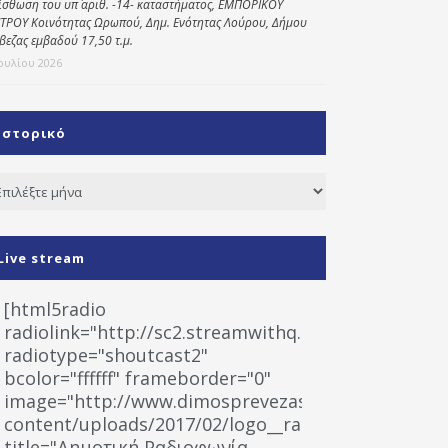
ίσθωση του υπ΄ αριθ. -14- καταστήματος, ΕΜΠΟΡΙΚΟΥ
ΤΡΟΥ Κοινότητας Ωρωπού, Δημ. Ενότητας Λούρου, Δήμου
βεζας εμβαδού 17,50 τ.μ.
Ιουλίου 2026
Ιστορικό
τορικό
Live stream
[html5radio
radiolink="http://sc2.streamwithq.com:8028/stream
radiotype="shoutcast2"
bcolor="ffffff" frameborder="0"
image="http://www.dimosprevezas.gr/wp-
content/uploads/2017/02/logo__radiofonias.jpg"
title="Δημοτική Ραδιοφωνία