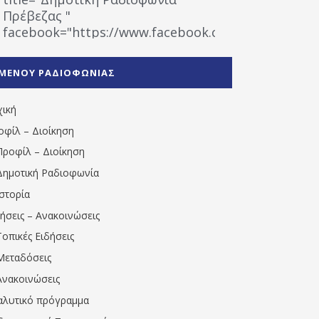
Πρέβεζας "
facebook="https://www.facebook.com/%CE%9
%CE%A1%CE%B1%CE%B4%CE%B9%CE%BF%CF%86
%CE%A0%CF%81%CE%AD%CE%B2%CE%B5%CE%B6%
ΜΕΝΟΥ ΡΑΔΙΟΦΩΝΙΑΣ
1531194763766854/" artist="" ]
χική
οφίλ – Διοίκηση
Προφίλ – Διοίκηση
Δημοτική Ραδιοφωνία
Ιστορία
δήσεις – Ανακοινώσεις
Τοπικές Ειδήσεις
Μεταδόσεις
Ανακοινώσεις
αλυτικό πρόγραμμα