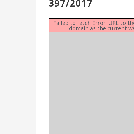
397/2017
Επιτροπή
Δημοτικές
Ενότητες
Failed to fetch Error: URL to t
domain as the current w
Αθλητικές
Υποδομές
Αθλητικές
Εκδηλώσεις