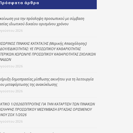
Πρόσφατα άρθρα
Κοινωνικό
παντοπωλείο
κοίνωση για την πρόσληψη προσωπικού με σύμβαση
ασίας ιδιωτικού δικαίου ορισμένου χρόνου
Kοινωνικό
φαρμακείο
υγούστου 2026
Πρόγραμμα
ΣΩΡΙΝΟΣ ΠΙΝΑΚΑΣ ΚΑΤΑΤΑΞΗΣ (Μερικής Απασχόλησης)
“Βοήθεια στο σπίτι”
ΔΟΥ/ΕΙΔΙΚΟΤΗΤΑΣ: ΥΕ ΠΡΟΣΩΠΙΚΟΥ ΚΑΘΑΡΙΟΤΗΤΑΣ
ΤΕΡΙΚΩΝ ΧΩΡΩΝ/ΥΕ ΠΡΟΣΩΠΙΚΟΥ ΚΑΘΑΡΙΟΤΗΤΑΣ ΣΧΟΛΙΚΩΝ
Κέντρο Ημερήσιας
ΝΑΔΩΝ
Φροντίδας
υγούστου 2026
Ηλικιωμένων
(Κ.Η.Φ.Η.) Πρέβεζας
κήρυξη δημοπρασίας μίσθωσης ακινήτου για τη λειτουργία
ου μεταφόρτωσης της ανακύκλωσης
υγούστου 2026
ΚΤΙΚΟ 1/2026ΕΠΙΤΡΟΠΗΣ ΓΙΑ ΤΗΝ ΚΑΤΑΡΤΙΣΗ ΤΩΝ ΠΙΝΑΚΩΝ
ΣΛΗΨΗΣ ΠΡΟΣΩΠΙΚΟΥ ΜΕΣΥΜΒΑΣΗ ΕΡΓΑΣΙΑΣ ΟΡΙΣΜΕΝΟΥ
ΝΟΥ ΣΟΧ 1/2026
υγούστου 2026