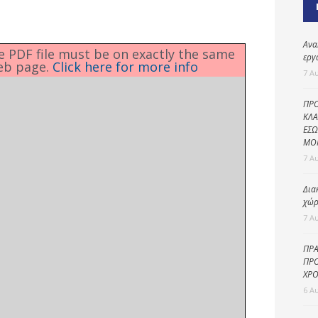
Καθαριότητα και
περιβάλλον
Δημοτική
Ανα
he PDF file must be on exactly the same
αστυνομία
εργ
eb page.
Click here for more info
7 Α
Γραφείο εσόδων
ΠΡΟ
Παιδικοί σταθμοί
ΚΛΑ
ΕΣΩ
Πολιτική
ΜΟ
προστασία
7 Α
Δια
χώρ
7 Α
ΠΡΑ
ΠΡΟ
ΧΡΟ
6 Α