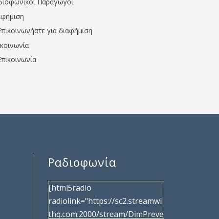
διοφωνικοί Παραγωγοί
αφήμιση
Επικοινωνήστε για διαφήμιση
ικοινωνία
Επικοινωνία
Ραδιοφωνία
[html5radio
radiolink="https://sc2.streamwi
thq.com:2000/stream/DimPreve