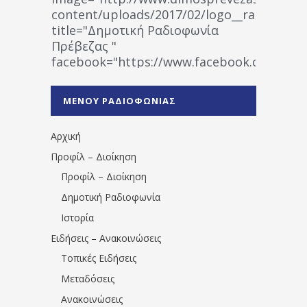
content/uploads/2017/02/logo__radiofonias
title="Δημοτική Ραδιοφωνία
Πρέβεζας "
facebook="https://www.facebook.co
%CE%A1%CE%B1%CE%B4%CE%B9%CE%BF%
%CE%A0%CF%81%CE%AD%CE%B2%CE%B5%
ΜΕΝΟΥ ΡΑΔΙΟΦΩΝΙΑΣ
1531194763766854/" artist="" ]
Αρχική
Προφίλ – Διοίκηση
Προφίλ – Διοίκηση
Δημοτική Ραδιοφωνία
Ιστορία
Ειδήσεις – Ανακοινώσεις
Τοπικές Ειδήσεις
Μεταδόσεις
Ανακοινώσεις