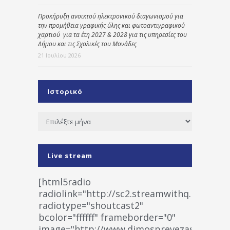
Προκήρυξη ανοικτού ηλεκτρονικού διαγωνισμού για
την προμήθεια γραφικής ύλης και φωτοαντιγραφικού
χαρτιού για τα έτη 2027 & 2028 για τις υπηρεσίες του
Δήμου και τις Σχολικές του Μονάδες
21 Ιουλίου 2026
Ιστορικό
Ιστορικό
Live stream
[html5radio
radiolink="http://sc2.streamwithq.com:802
radiotype="shoutcast2"
bcolor="ffffff" frameborder="0"
image="http://www.dimosprevezas.gr/wp-