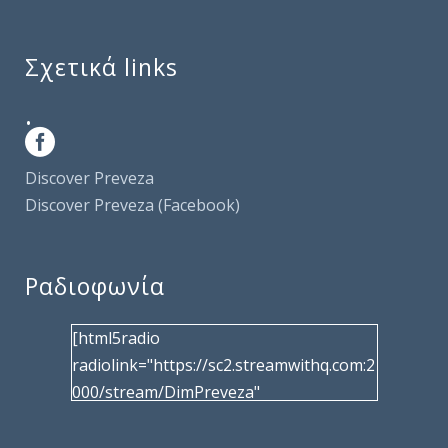
Σχετικά links
.
Discover Preveza
Discover Preveza (Facebook)
Ραδιοφωνία
[html5radio
radiolink="https://sc2.streamwithq.com:2
000/stream/DimPreveza"
radiotype="shoutcast2" bcolor="40566d"
frameborder="0" image="/wp-