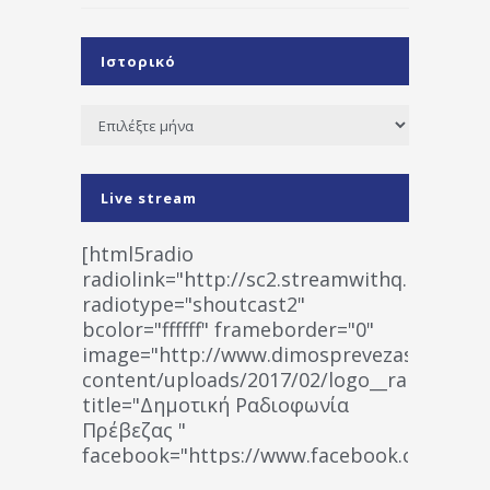
Ιστορικό
Ιστορικό
Live stream
[html5radio
radiolink="http://sc2.streamwithq.com:802
radiotype="shoutcast2"
bcolor="ffffff" frameborder="0"
image="http://www.dimosprevezas.gr/wp-
content/uploads/2017/02/logo__radiofonias
title="Δημοτική Ραδιοφωνία
Πρέβεζας "
facebook="https://www.facebook.co
%CE%A1%CE%B1%CE%B4%CE%B9%CE%BF%