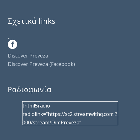
Σχετικά links
.
Discover Preveza
Discover Preveza (Facebook)
Ραδιοφωνία
[html5radio
radiolink="https://sc2.streamwithq.com:2
000/stream/DimPreveza"
radiotype="shoutcast2" bcolor="40566d"
frameborder="0" image="/wp-