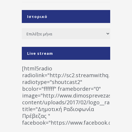
Ιστορικό
Ιστορικό
Live stream
[html5radio
radiolink="http://sc2.streamwithq.com:802
radiotype="shoutcast2"
bcolor="ffffff" frameborder="0"
image="http://www.dimosprevezas.gr/wp-
content/uploads/2017/02/logo__radiofonias
title="Δημοτική Ραδιοφωνία
Πρέβεζας "
facebook="https://www.facebook.co
%CE%A1%CE%B1%CE%B4%CE%B9%CE%BF%