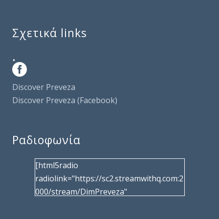
Σχετικά links
.
Discover Preveza
Discover Preveza (Facebook)
Ραδιοφωνία
[html5radio
radiolink="https://sc2.streamwithq.com:2
000/stream/DimPreveza"
radiotype="shoutcast2" bcolor="40566d"
frameborder="0" image="/wp-