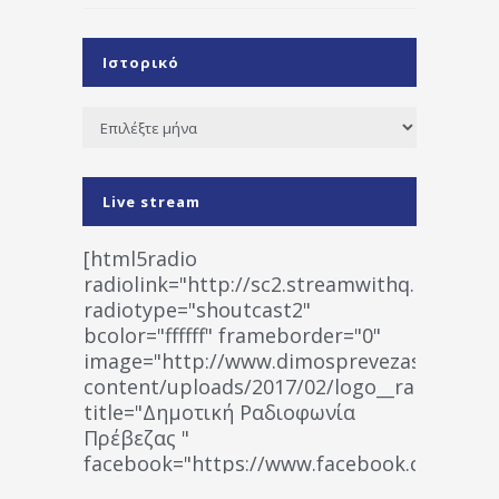
Ιστορικό
Ιστορικό
Live stream
[html5radio
radiolink="http://sc2.streamwithq.com:802
radiotype="shoutcast2"
bcolor="ffffff" frameborder="0"
image="http://www.dimosprevezas.gr/wp-
content/uploads/2017/02/logo__radiofonias
title="Δημοτική Ραδιοφωνία
Πρέβεζας "
facebook="https://www.facebook.co
%CE%A1%CE%B1%CE%B4%CE%B9%CE%BF%