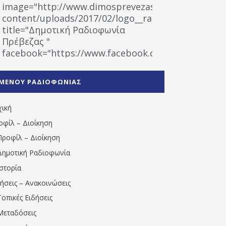
image="http://www.dimosprevezas.gr/wp-
content/uploads/2017/02/logo__radiofonias.jpg"
title="Δημοτική Ραδιοφωνία
Πρέβεζας "
facebook="https://www.facebook.com/%CE%9
%CE%A1%CE%B1%CE%B4%CE%B9%CE%BF%CF%86
%CE%A0%CF%81%CE%AD%CE%B2%CE%B5%CE%B6%
ΜΕΝΟΥ ΡΑΔΙΟΦΩΝΙΑΣ
1531194763766854/" artist="" ]
χική
οφίλ – Διοίκηση
Προφίλ – Διοίκηση
Δημοτική Ραδιοφωνία
Ιστορία
δήσεις – Ανακοινώσεις
Τοπικές Ειδήσεις
Μεταδόσεις