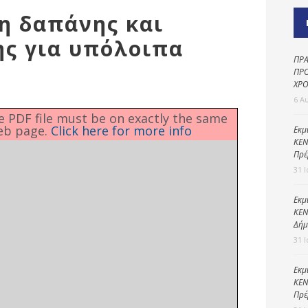
Καθαριότητα και
ση δαπάνης και
περιβάλλον
ης για υπόλοιπα
Δημοτική
αστυνομία
ΠΡΑ
ΠΡΟ
Γραφείο εσόδων
ΧΡΟ
6 Α
Παιδικοί σταθμοί
he PDF file must be on exactly the same
eb page.
Click here for more info
Πολιτική
Εκμ
ΚΕΝ
προστασία
Πρέ
31 
Εκμ
ΚΕΝ
Δήμ
31 
Εκμ
ΚΕΝ
Πρέ