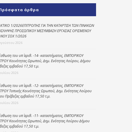
Κοινωνικό
Πρόσφατα άρθρα
παντοπωλείο
Kοινωνικό
ΚΤΙΚΟ 1/2026ΕΠΙΤΡΟΠΗΣ ΓΙΑ ΤΗΝ ΚΑΤΑΡΤΙΣΗ ΤΩΝ ΠΙΝΑΚΩΝ
φαρμακείο
ΣΛΗΨΗΣ ΠΡΟΣΩΠΙΚΟΥ ΜΕΣΥΜΒΑΣΗ ΕΡΓΑΣΙΑΣ ΟΡΙΣΜΕΝΟΥ
ΝΟΥ ΣΟΧ 1/2026
Πρόγραμμα
υγούστου 2026
“Βοήθεια στο σπίτι”
ίσθωση του υπ΄ αριθ. -14- καταστήματος, ΕΜΠΟΡΙΚΟΥ
Κέντρο Ημερήσιας
ΤΡΟΥ Κοινότητας Ωρωπού, Δημ. Ενότητας Λούρου, Δήμου
Φροντίδας
βεζας εμβαδού 17,50 τ.μ.
Ηλικιωμένων
Ιουλίου 2026
(Κ.Η.Φ.Η.) Πρέβεζας
ίσθωση του υπ΄ αριθ. -12- καταστήματος, ΕΜΠΟΡΙΚΟΥ
ΤΡΟΥ Τοπικής Κοινότητας Ωρωπού, Δημ. Ενότητας Λούρου
ου Πρέβεζας εμβαδού 17,50 τ.μ.
Ιουλίου 2026
ίσθωση του υπ΄ αριθ. -11- καταστήματος, ΕΜΠΟΡΙΚΟΥ
ΤΡΟΥ Κοινότητας Ωρωπού, Δημ. Ενότητας Λούρου Δήμου
βεζας εμβαδού 17,50 τ.μ.