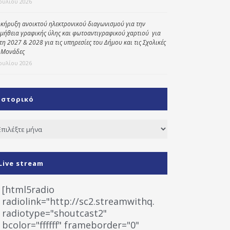
Ιουλίου 2026
κήρυξη ανοικτού ηλεκτρονικού διαγωνισμού για την
μήθεια γραφικής ύλης και φωτοαντιγραφικού χαρτιού για
έτη 2027 & 2028 για τις υπηρεσίες του Δήμου και τις Σχολικές
 Μονάδες
Ιουλίου 2026
Ιστορικό
τορικό
Live stream
[html5radio
radiolink="http://sc2.streamwithq.com:8028/stream
radiotype="shoutcast2"
bcolor="ffffff" frameborder="0"