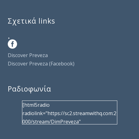
Σχετικά links
.
Discover Preveza
Discover Preveza (Facebook)
Ραδιοφωνία
[html5radio
radiolink="https://sc2.streamwithq.com:2
000/stream/DimPreveza"
radiotype="shoutcast2" bcolor="40566d"
frameborder="0" image="/wp-