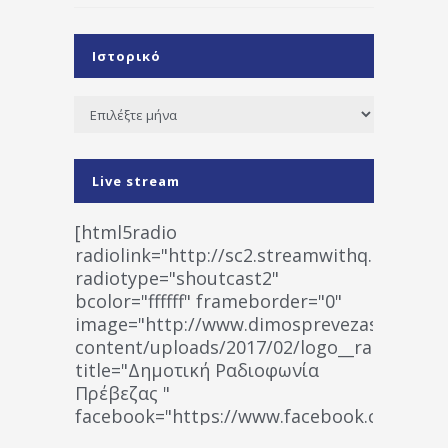
Ιστορικό
Ιστορικό
Live stream
[html5radio
radiolink="http://sc2.streamwithq.com:802
radiotype="shoutcast2"
bcolor="ffffff" frameborder="0"
image="http://www.dimosprevezas.gr/wp-
content/uploads/2017/02/logo__radiofonias
title="Δημοτική Ραδιοφωνία
Πρέβεζας "
facebook="https://www.facebook.co
%CE%A1%CE%B1%CE%B4%CE%B9%CE%BF%