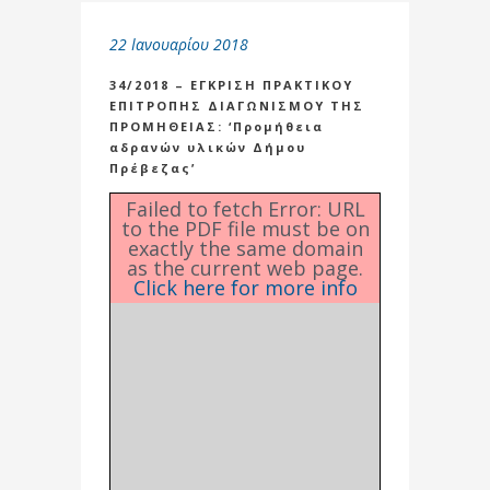
22 Ιανουαρίου 2018
34/2018 – ΕΓΚΡΙΣΗ ΠΡΑΚΤΙΚΟΥ
ΕΠΙΤΡΟΠΗΣ ΔΙΑΓΩΝΙΣΜΟΥ ΤΗΣ
ΠΡΟΜΗΘΕΙΑΣ: ‘Προμήθεια
αδρανών υλικών Δήμου
Πρέβεζας’
Failed to fetch Error: URL
to the PDF file must be on
exactly the same domain
as the current web page.
Click here for more info