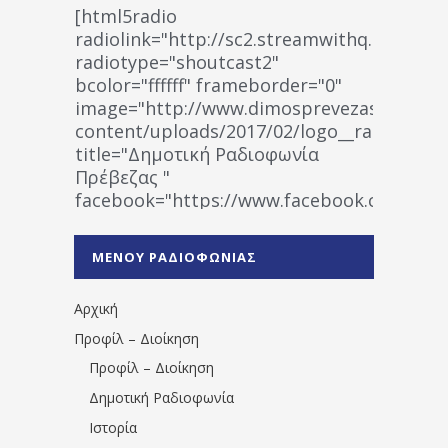
[html5radio
radiolink="http://sc2.streamwithq.com:802
radiotype="shoutcast2"
bcolor="ffffff" frameborder="0"
image="http://www.dimosprevezas.gr/wp-
content/uploads/2017/02/logo__radiofonias
title="Δημοτική Ραδιοφωνία
Πρέβεζας "
facebook="https://www.facebook.co
%CE%A1%CE%B1%CE%B4%CE%B9%CE%BF%
%CE%A0%CF%81%CE%AD%CE%B2%CE%B5%
ΜΕΝΟΥ ΡΑΔΙΟΦΩΝΙΑΣ
1531194763766854/" artist="" ]
Αρχική
Προφίλ – Διοίκηση
Προφίλ – Διοίκηση
Δημοτική Ραδιοφωνία
Ιστορία