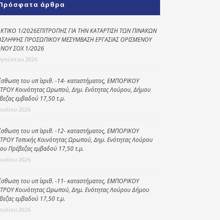
Πρόσφατα άρθρα
Κοινωνικό
παντοπωλείο
ΚΤΙΚΟ 1/2026ΕΠΙΤΡΟΠΗΣ ΓΙΑ ΤΗΝ ΚΑΤΑΡΤΙΣΗ ΤΩΝ ΠΙΝΑΚΩΝ
ΣΛΗΨΗΣ ΠΡΟΣΩΠΙΚΟΥ ΜΕΣΥΜΒΑΣΗ ΕΡΓΑΣΙΑΣ ΟΡΙΣΜΕΝΟΥ
Kοινωνικό
ΝΟΥ ΣΟΧ 1/2026
φαρμακείο
υγούστου 2026
Πρόγραμμα
“Βοήθεια στο σπίτι”
ίσθωση του υπ΄ αριθ. -14- καταστήματος, ΕΜΠΟΡΙΚΟΥ
ΤΡΟΥ Κοινότητας Ωρωπού, Δημ. Ενότητας Λούρου, Δήμου
Κέντρο Ημερήσιας
βεζας εμβαδού 17,50 τ.μ.
Φροντίδας
Ιουλίου 2026
Ηλικιωμένων
(Κ.Η.Φ.Η.) Πρέβεζας
ίσθωση του υπ΄ αριθ. -12- καταστήματος, ΕΜΠΟΡΙΚΟΥ
ΤΡΟΥ Τοπικής Κοινότητας Ωρωπού, Δημ. Ενότητας Λούρου
ου Πρέβεζας εμβαδού 17,50 τ.μ.
Ιουλίου 2026
ίσθωση του υπ΄ αριθ. -11- καταστήματος, ΕΜΠΟΡΙΚΟΥ
ΤΡΟΥ Κοινότητας Ωρωπού, Δημ. Ενότητας Λούρου Δήμου
βεζας εμβαδού 17,50 τ.μ.
Ιουλίου 2026