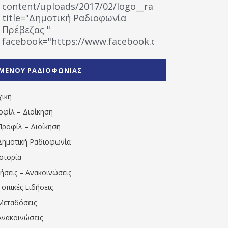
content/uploads/2017/02/logo__radiofonias.jpg"
title="Δημοτική Ραδιοφωνία
Πρέβεζας "
facebook="https://www.facebook.com/%CE%9
%CE%A1%CE%B1%CE%B4%CE%B9%CE%BF%CF%86
%CE%A0%CF%81%CE%AD%CE%B2%CE%B5%CE%B6%
ΜΕΝΟΥ ΡΑΔΙΟΦΩΝΙΑΣ
1531194763766854/" artist="" ]
χική
οφίλ – Διοίκηση
Προφίλ – Διοίκηση
Δημοτική Ραδιοφωνία
Ιστορία
δήσεις – Ανακοινώσεις
Τοπικές Ειδήσεις
Μεταδόσεις
Ανακοινώσεις