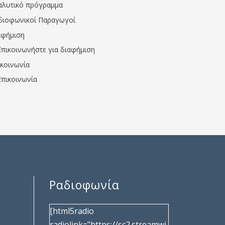
αλυτικό πρόγραμμα
διοφωνικοί Παραγωγοί
αφήμιση
Επικοινωνήστε για διαφήμιση
ικοινωνία
Επικοινωνία
Ραδιοφωνία
[html5radio
radiolink="https://sc2.streamwi