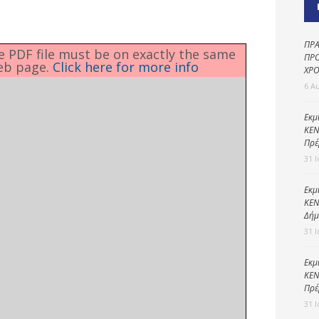
Καθαριότητα και
περιβάλλον
Δημοτική
ΠΡΑ
he PDF file must be on exactly the same
αστυνομία
ΠΡΟ
eb page.
Click here for more info
ΧΡΟ
Γραφείο εσόδων
6 Α
Παιδικοί σταθμοί
Εκμ
ΚΕΝ
Πολιτική
Πρέ
προστασία
31 
Εκμ
ΚΕΝ
Δήμ
31 
Εκμ
ΚΕΝ
Πρέ
31 