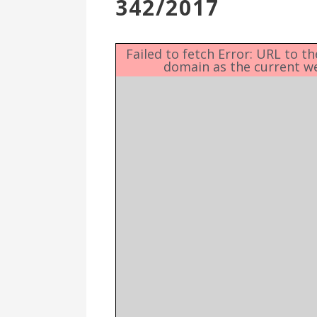
342/2017
Επιτροπή
Δημοτικές
Ενότητες
Failed to fetch Error: URL to t
domain as the current w
Αθλητικές
Υποδομές
Αθλητικές
Εκδηλώσεις