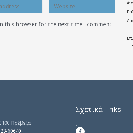
Αν
Ρα
Δι
n this browser for the next time I comment.
Επ
Σχετικά links
.
48100 Πρέβεζα
823-60640