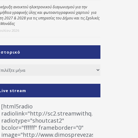
κήρυξη ανοικτού ηλεκτρονικού διαγωνισμού για την
μήθεια γραφικής ύλης και φωτοαντιγραφικού χαρτιού για
έτη 2027 & 2028 για τις υπηρεσίες του Δήμου και τις Σχολικές
 Μονάδες
Ιουλίου 2026
Ιστορικό
τορικό
Live stream
[html5radio
radiolink="http://sc2.streamwithq.com:8028/stream
radiotype="shoutcast2"
bcolor="ffffff" frameborder="0"
image="http://www.dimosprevezas.gr/wp-