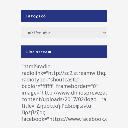
Ιστορικό
Ιστορικό
Live stream
[html5radio
radiolink="http://sc2.streamwithq.com:802
radiotype="shoutcast2"
bcolor="ffffff" frameborder="0"
image="http://www.dimosprevezas.gr/wp-
content/uploads/2017/02/logo__radiofonias
title="Δημοτική Ραδιοφωνία
Πρέβεζας "
facebook="https://www.facebook.co
%CE%A1%CE%B1%CE%B4%CE%B9%CE%BF%