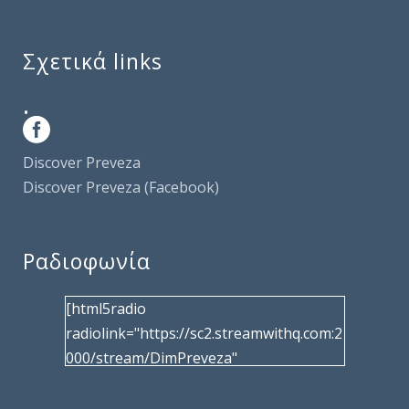
Σχετικά links
.
Discover Preveza
Discover Preveza (Facebook)
Ραδιοφωνία
[html5radio
radiolink="https://sc2.streamwithq.com:2
000/stream/DimPreveza"
radiotype="shoutcast2" bcolor="40566d"
frameborder="0" image="/wp-