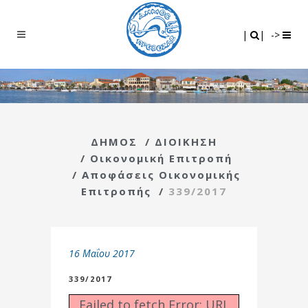
Search
|
|
|
|
->
ΔΗΜΟΣ
/
ΔΙΟΙΚΗΣΗ
/
Οικονομική Επιτροπή
/
Αποφάσεις Οικονομικής
Επιτροπής
/
339/2017
16 Μαΐου 2017
339/2017
Failed to fetch Error: URL