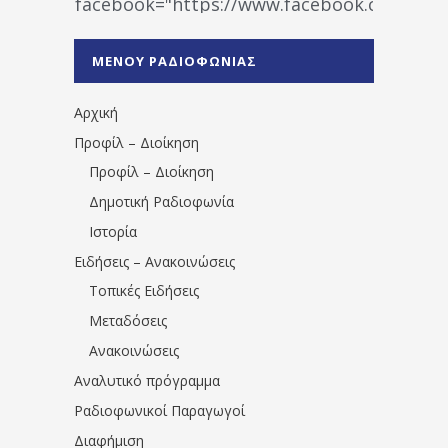
facebook="https://www.facebook.co
%CE%A1%CE%B1%CE%B4%CE%B9%CE%BF%
%CE%A0%CF%81%CE%AD%CE%B2%CE%B5%
ΜΕΝΟΥ ΡΑΔΙΟΦΩΝΙΑΣ
1531194763766854/" artist="" ]
Αρχική
Προφίλ – Διοίκηση
Προφίλ – Διοίκηση
Δημοτική Ραδιοφωνία
Ιστορία
Ειδήσεις – Ανακοινώσεις
Τοπικές Ειδήσεις
Μεταδόσεις
Ανακοινώσεις
Αναλυτικό πρόγραμμα
Ραδιοφωνικοί Παραγωγοί
Διαφήμιση