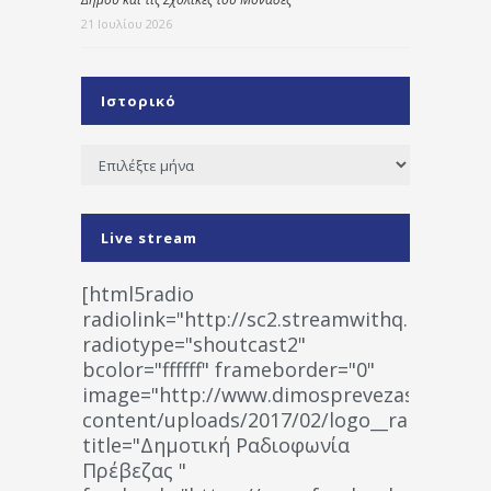
21 Ιουλίου 2026
Ιστορικό
Ιστορικό
Live stream
[html5radio
radiolink="http://sc2.streamwithq.com:802
radiotype="shoutcast2"
bcolor="ffffff" frameborder="0"
image="http://www.dimosprevezas.gr/wp-
content/uploads/2017/02/logo__radiofonias
title="Δημοτική Ραδιοφωνία
Πρέβεζας "