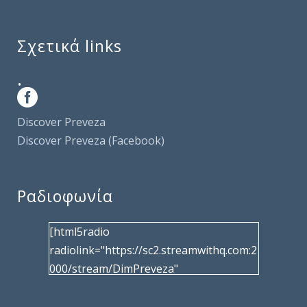
Σχετικά links
.
Discover Preveza
Discover Preveza (Facebook)
Ραδιοφωνία
[html5radio
radiolink="https://sc2.streamwithq.com:2
000/stream/DimPreveza"
radiotype="shoutcast2" bcolor="40566d"
frameborder="0" image="/wp-