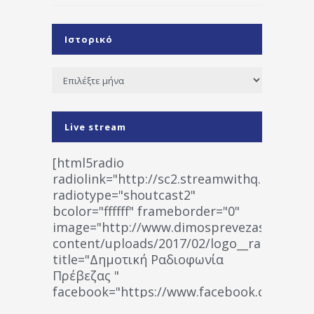
Ιστορικό
Ιστορικό
Live stream
[html5radio
radiolink="http://sc2.streamwithq.com:802
radiotype="shoutcast2"
bcolor="ffffff" frameborder="0"
image="http://www.dimosprevezas.gr/wp-
content/uploads/2017/02/logo__radiofonias
title="Δημοτική Ραδιοφωνία
Πρέβεζας "
facebook="https://www.facebook.co
%CE%A1%CE%B1%CE%B4%CE%B9%CE%BF%