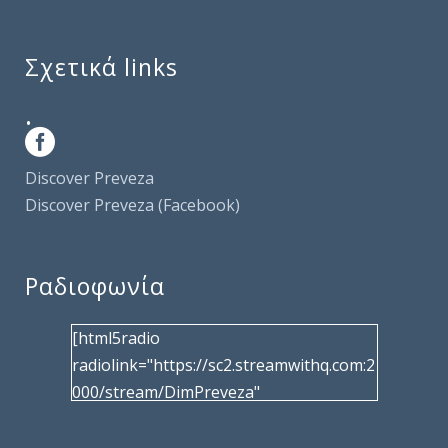
Σχετικά links
.
Discover Preveza
Discover Preveza (Facebook)
Ραδιοφωνία
[html5radio
radiolink="https://sc2.streamwithq.com:2
000/stream/DimPreveza"
radiotype="shoutcast2" bcolor="40566d"
frameborder="0" image="/wp-