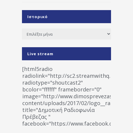
Ιστορικό
Ιστορικό
Live stream
[html5radio
radiolink="http://sc2.streamwithq.com:802
radiotype="shoutcast2"
bcolor="ffffff" frameborder="0"
image="http://www.dimosprevezas.gr/wp-
content/uploads/2017/02/logo__radiofonias
title="Δημοτική Ραδιοφωνία
Πρέβεζας "
facebook="https://www.facebook.co
%CE%A1%CE%B1%CE%B4%CE%B9%CE%BF%