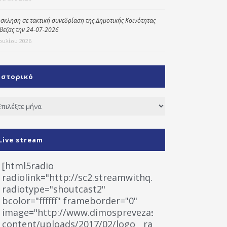
σκληση σε τακτική συνεδρίαση της Δημοτικής Κοινότητας
βεζας την 24-07-2026
Ιουλίου 2026
Ιστορικό
τορικό
Live stream
[html5radio
radiolink="http://sc2.streamwithq.com:8028/stream
radiotype="shoutcast2"
bcolor="ffffff" frameborder="0"
image="http://www.dimosprevezas.gr/wp-
content/uploads/2017/02/logo__radiofonias.jpg"