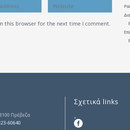
Ρα
Δι
n this browser for the next time I comment.
Επ
Σχετικά links
.
48100 Πρέβεζα
823-60640