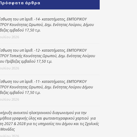
Πρόσφατα άρθρα
Κοινωνικό
παντοπωλείο
ίσθωση του υπ΄ αριθ. -14- καταστήματος, ΕΜΠΟΡΙΚΟΥ
ΤΡΟΥ Κοινότητας Ωρωπού, Δημ. Ενότητας Λούρου, Δήμου
Kοινωνικό
βεζας εμβαδού 17,50 τ.μ.
φαρμακείο
Ιουλίου 2026
Πρόγραμμα
“Βοήθεια στο σπίτι”
ίσθωση του υπ΄ αριθ. -12- καταστήματος, ΕΜΠΟΡΙΚΟΥ
ΤΡΟΥ Τοπικής Κοινότητας Ωρωπού, Δημ. Ενότητας Λούρου
Κέντρο Ημερήσιας
ου Πρέβεζας εμβαδού 17,50 τ.μ.
Φροντίδας
Ιουλίου 2026
Ηλικιωμένων
(Κ.Η.Φ.Η.) Πρέβεζας
ίσθωση του υπ΄ αριθ. -11- καταστήματος, ΕΜΠΟΡΙΚΟΥ
ΤΡΟΥ Κοινότητας Ωρωπού, Δημ. Ενότητας Λούρου Δήμου
βεζας εμβαδού 17,50 τ.μ.
Ιουλίου 2026
κήρυξη ανοικτού ηλεκτρονικού διαγωνισμού για την
μήθεια γραφικής ύλης και φωτοαντιγραφικού χαρτιού για
έτη 2027 & 2028 για τις υπηρεσίες του Δήμου και τις Σχολικές
 Μονάδες
Ιουλίου 2026