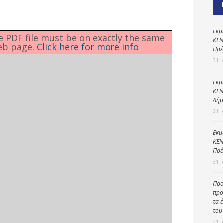
Καθαριότητα και
περιβάλλον
Δημοτική
Εκμ
he PDF file must be on exactly the same
αστυνομία
ΚΕΝ
eb page.
Click here for more info
Πρέ
Γραφείο εσόδων
31 
Παιδικοί σταθμοί
Εκμ
ΚΕΝ
Πολιτική
Δήμ
προστασία
31 
Εκμ
ΚΕΝ
Πρέ
31 
Προ
προ
τα 
του
21 