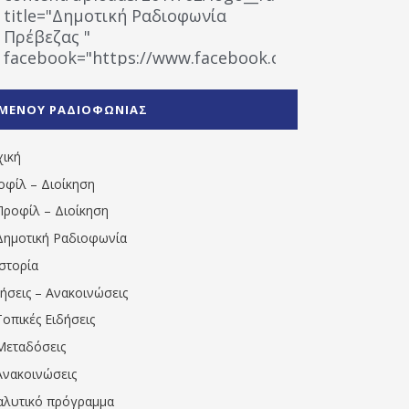
title="Δημοτική Ραδιοφωνία
Πρέβεζας "
facebook="https://www.facebook.com/%CE%9
%CE%A1%CE%B1%CE%B4%CE%B9%CE%BF%CF%86
%CE%A0%CF%81%CE%AD%CE%B2%CE%B5%CE%B6%
ΜΕΝΟΥ ΡΑΔΙΟΦΩΝΙΑΣ
1531194763766854/" artist="" ]
χική
οφίλ – Διοίκηση
Προφίλ – Διοίκηση
Δημοτική Ραδιοφωνία
Ιστορία
δήσεις – Ανακοινώσεις
Τοπικές Ειδήσεις
Μεταδόσεις
Ανακοινώσεις
αλυτικό πρόγραμμα