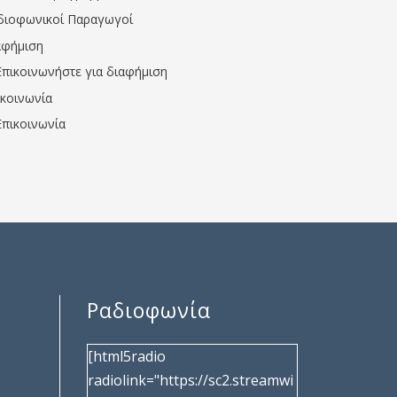
διοφωνικοί Παραγωγοί
αφήμιση
Επικοινωνήστε για διαφήμιση
ικοινωνία
Επικοινωνία
Ραδιοφωνία
[html5radio
radiolink="https://sc2.streamwi