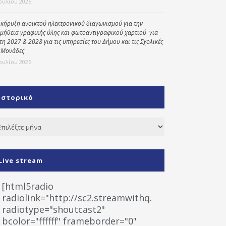
Ιουλίου 2026
κήρυξη ανοικτού ηλεκτρονικού διαγωνισμού για την
μήθεια γραφικής ύλης και φωτοαντιγραφικού χαρτιού για
έτη 2027 & 2028 για τις υπηρεσίες του Δήμου και τις Σχολικές
 Μονάδες
Ιουλίου 2026
Ιστορικό
τορικό
Live stream
[html5radio
radiolink="http://sc2.streamwithq.com:8028/stream
radiotype="shoutcast2"
bcolor="ffffff" frameborder="0"