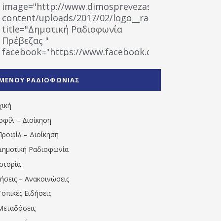
image="http://www.dimosprevezas.gr/wp-
content/uploads/2017/02/logo__radiofonias.jpg"
title="Δημοτική Ραδιοφωνία
Πρέβεζας "
facebook="https://www.facebook.com/%CE%9
%CE%A1%CE%B1%CE%B4%CE%B9%CE%BF%CF%86
%CE%A0%CF%81%CE%AD%CE%B2%CE%B5%CE%B6%
ΜΕΝΟΥ ΡΑΔΙΟΦΩΝΙΑΣ
1531194763766854/" artist="" ]
χική
οφίλ – Διοίκηση
Προφίλ – Διοίκηση
Δημοτική Ραδιοφωνία
Ιστορία
δήσεις – Ανακοινώσεις
Τοπικές Ειδήσεις
Μεταδόσεις