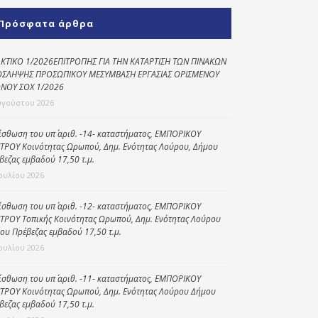
Κοινωνικό
Πρόσφατα άρθρα
παντοπωλείο
Kοινωνικό
ΚΤΙΚΟ 1/2026ΕΠΙΤΡΟΠΗΣ ΓΙΑ ΤΗΝ ΚΑΤΑΡΤΙΣΗ ΤΩΝ ΠΙΝΑΚΩΝ
φαρμακείο
ΣΛΗΨΗΣ ΠΡΟΣΩΠΙΚΟΥ ΜΕΣΥΜΒΑΣΗ ΕΡΓΑΣΙΑΣ ΟΡΙΣΜΕΝΟΥ
ΝΟΥ ΣΟΧ 1/2026
Πρόγραμμα
υγούστου 2026
“Βοήθεια στο σπίτι”
ίσθωση του υπ΄ αριθ. -14- καταστήματος, ΕΜΠΟΡΙΚΟΥ
Κέντρο Ημερήσιας
ΤΡΟΥ Κοινότητας Ωρωπού, Δημ. Ενότητας Λούρου, Δήμου
Φροντίδας
βεζας εμβαδού 17,50 τ.μ.
Ηλικιωμένων
Ιουλίου 2026
(Κ.Η.Φ.Η.) Πρέβεζας
ίσθωση του υπ΄ αριθ. -12- καταστήματος, ΕΜΠΟΡΙΚΟΥ
ΤΡΟΥ Τοπικής Κοινότητας Ωρωπού, Δημ. Ενότητας Λούρου
ου Πρέβεζας εμβαδού 17,50 τ.μ.
Ιουλίου 2026
ίσθωση του υπ΄ αριθ. -11- καταστήματος, ΕΜΠΟΡΙΚΟΥ
ΤΡΟΥ Κοινότητας Ωρωπού, Δημ. Ενότητας Λούρου Δήμου
βεζας εμβαδού 17,50 τ.μ.