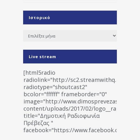
Ιστορικό
Ιστορικό
Live stream
[html5radio
radiolink="http://sc2.streamwithq.com:802
radiotype="shoutcast2"
bcolor="ffffff" frameborder="0"
image="http://www.dimosprevezas.gr/wp-
content/uploads/2017/02/logo__radiofonias
title="Δημοτική Ραδιοφωνία
Πρέβεζας "
facebook="https://www.facebook.co
%CE%A1%CE%B1%CE%B4%CE%B9%CE%BF%