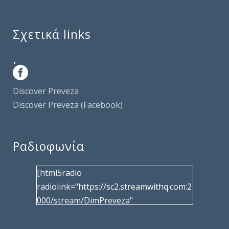
Σχετικά links
.
Discover Preveza
Discover Preveza (Facebook)
Ραδιοφωνία
[html5radio
radiolink="https://sc2.streamwithq.com:2
000/stream/DimPreveza"
radiotype="shoutcast2" bcolor="40566d"
frameborder="0" image="/wp-