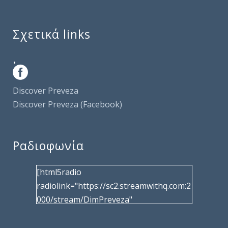
Σχετικά links
.
Discover Preveza
Discover Preveza (Facebook)
Ραδιοφωνία
[html5radio
radiolink="https://sc2.streamwithq.com:2
000/stream/DimPreveza"
radiotype="shoutcast2" bcolor="40566d"
frameborder="0" image="/wp-