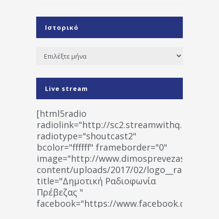
Ιστορικό
Ιστορικό
Live stream
[html5radio
radiolink="http://sc2.streamwithq.com:802
radiotype="shoutcast2"
bcolor="ffffff" frameborder="0"
image="http://www.dimosprevezas.gr/wp-
content/uploads/2017/02/logo__radiofonias
title="Δημοτική Ραδιοφωνία
Πρέβεζας "
facebook="https://www.facebook.co
%CE%A1%CE%B1%CE%B4%CE%B9%CE%BF%