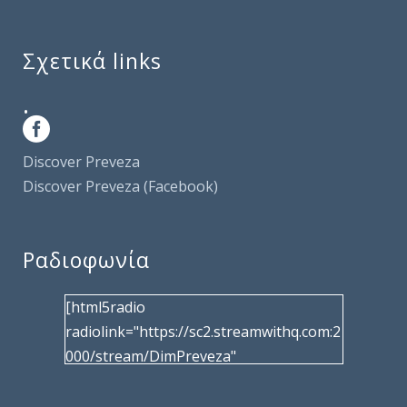
Σχετικά links
.
Discover Preveza
Discover Preveza (Facebook)
Ραδιοφωνία
[html5radio
radiolink="https://sc2.streamwithq.com:2
000/stream/DimPreveza"
radiotype="shoutcast2" bcolor="40566d"
frameborder="0" image="/wp-