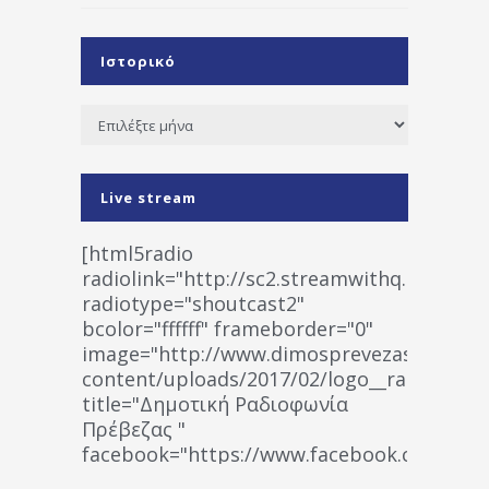
Ιστορικό
Ιστορικό
Live stream
[html5radio
radiolink="http://sc2.streamwithq.com:802
radiotype="shoutcast2"
bcolor="ffffff" frameborder="0"
image="http://www.dimosprevezas.gr/wp-
content/uploads/2017/02/logo__radiofonias
title="Δημοτική Ραδιοφωνία
Πρέβεζας "
facebook="https://www.facebook.co
%CE%A1%CE%B1%CE%B4%CE%B9%CE%BF%