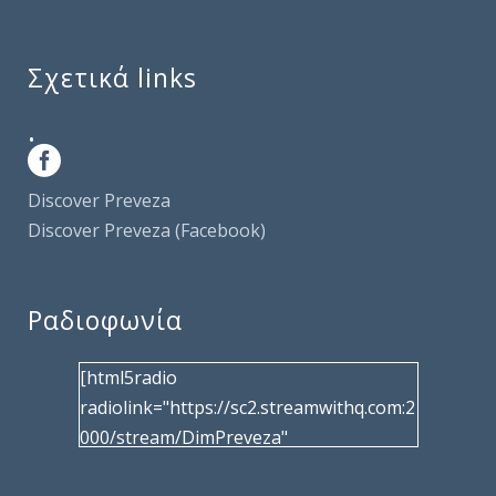
Σχετικά links
.
Discover Preveza
Discover Preveza (Facebook)
Ραδιοφωνία
[html5radio
radiolink="https://sc2.streamwithq.com:2
000/stream/DimPreveza"
radiotype="shoutcast2" bcolor="40566d"