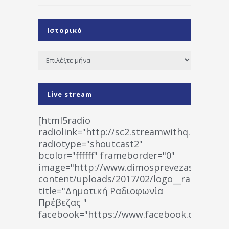
Ιστορικό
Ιστορικό
Live stream
[html5radio
radiolink="http://sc2.streamwithq.com:802
radiotype="shoutcast2"
bcolor="ffffff" frameborder="0"
image="http://www.dimosprevezas.gr/wp-
content/uploads/2017/02/logo__radiofonias
title="Δημοτική Ραδιοφωνία
Πρέβεζας "
facebook="https://www.facebook.co
%CE%A1%CE%B1%CE%B4%CE%B9%CE%BF%