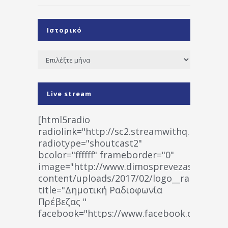
Ιστορικό
Ιστορικό
Live stream
[html5radio
radiolink="http://sc2.streamwithq.com:802
radiotype="shoutcast2"
bcolor="ffffff" frameborder="0"
image="http://www.dimosprevezas.gr/wp-
content/uploads/2017/02/logo__radiofonias
title="Δημοτική Ραδιοφωνία
Πρέβεζας "
facebook="https://www.facebook.co
%CE%A1%CE%B1%CE%B4%CE%B9%CE%BF%