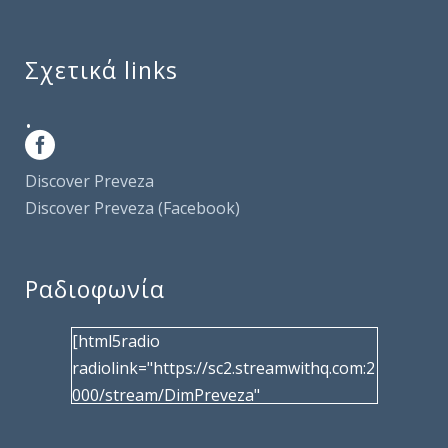
Σχετικά links
.
Discover Preveza
Discover Preveza (Facebook)
Ραδιοφωνία
[html5radio
radiolink="https://sc2.streamwithq.com:2
000/stream/DimPreveza"
radiotype="shoutcast2" bcolor="40566d"