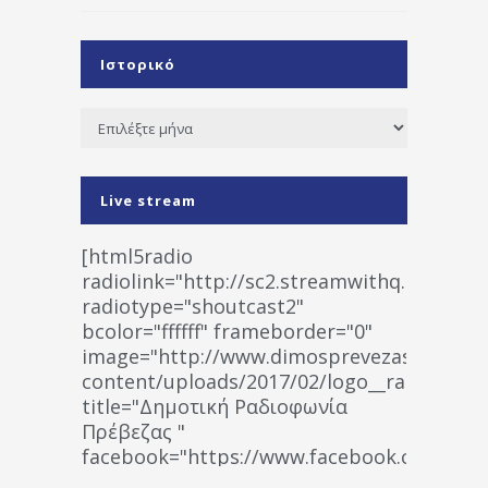
Ιστορικό
Ιστορικό
Live stream
[html5radio
radiolink="http://sc2.streamwithq.com:802
radiotype="shoutcast2"
bcolor="ffffff" frameborder="0"
image="http://www.dimosprevezas.gr/wp-
content/uploads/2017/02/logo__radiofonias
title="Δημοτική Ραδιοφωνία
Πρέβεζας "
facebook="https://www.facebook.co
%CE%A1%CE%B1%CE%B4%CE%B9%CE%BF%