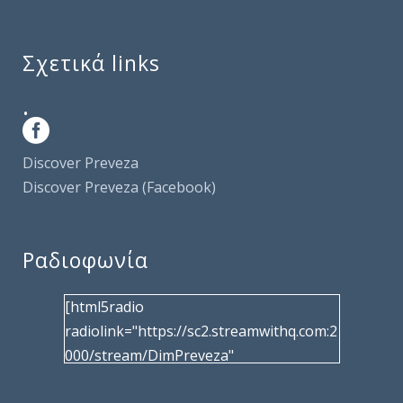
Σχετικά links
.
Discover Preveza
Discover Preveza (Facebook)
Ραδιοφωνία
[html5radio
radiolink="https://sc2.streamwithq.com:2
000/stream/DimPreveza"
radiotype="shoutcast2" bcolor="40566d"