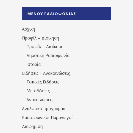
%CE%A1%CE%B1%CE%B4%CE%B9%CE%BF%
%CE%A0%CF%81%CE%AD%CE%B2%CE%B5%
ΜΕΝΟΥ ΡΑΔΙΟΦΩΝΙΑΣ
1531194763766854/" artist="" ]
Αρχική
Προφίλ – Διοίκηση
Προφίλ – Διοίκηση
Δημοτική Ραδιοφωνία
Ιστορία
Ειδήσεις – Ανακοινώσεις
Τοπικές Ειδήσεις
Μεταδόσεις
Ανακοινώσεις
Αναλυτικό πρόγραμμα
Ραδιοφωνικοί Παραγωγοί
Διαφήμιση