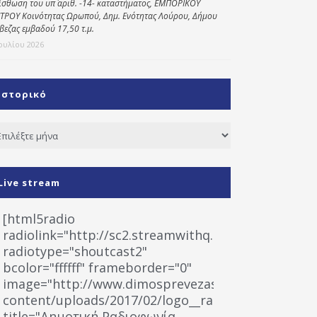
ίσθωση του υπ΄ αριθ. -14- καταστήματος, ΕΜΠΟΡΙΚΟΥ
ΤΡΟΥ Κοινότητας Ωρωπού, Δημ. Ενότητας Λούρου, Δήμου
βεζας εμβαδού 17,50 τ.μ.
Ιουλίου 2026
Ιστορικό
τορικό
Live stream
[html5radio
radiolink="http://sc2.streamwithq.com:8028/stream
radiotype="shoutcast2"
bcolor="ffffff" frameborder="0"
image="http://www.dimosprevezas.gr/wp-
content/uploads/2017/02/logo__radiofonias.jpg"
title="Δημοτική Ραδιοφωνία