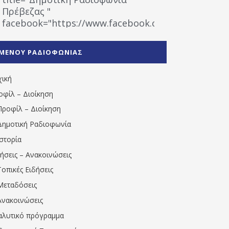
Πρέβεζας "
facebook="https://www.facebook.com/%CE%9
%CE%A1%CE%B1%CE%B4%CE%B9%CE%BF%CF%86
%CE%A0%CF%81%CE%AD%CE%B2%CE%B5%CE%B6%
ΜΕΝΟΥ ΡΑΔΙΟΦΩΝΙΑΣ
1531194763766854/" artist="" ]
χική
οφίλ – Διοίκηση
Προφίλ – Διοίκηση
Δημοτική Ραδιοφωνία
Ιστορία
δήσεις – Ανακοινώσεις
Τοπικές Ειδήσεις
Μεταδόσεις
Ανακοινώσεις
αλυτικό πρόγραμμα