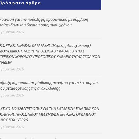
Πρόσφατα άρθρα
Κοινωνικό
παντοπωλείο
κοίνωση για την πρόσληψη προσωπικού με σύμβαση
ασίας ιδιωτικού δικαίου ορισμένου χρόνου
Kοινωνικό
φαρμακείο
υγούστου 2026
Πρόγραμμα
ΣΩΡΙΝΟΣ ΠΙΝΑΚΑΣ ΚΑΤΑΤΑΞΗΣ (Μερικής Απασχόλησης)
“Βοήθεια στο σπίτι”
ΔΟΥ/ΕΙΔΙΚΟΤΗΤΑΣ: ΥΕ ΠΡΟΣΩΠΙΚΟΥ ΚΑΘΑΡΙΟΤΗΤΑΣ
ΤΕΡΙΚΩΝ ΧΩΡΩΝ/ΥΕ ΠΡΟΣΩΠΙΚΟΥ ΚΑΘΑΡΙΟΤΗΤΑΣ ΣΧΟΛΙΚΩΝ
Κέντρο Ημερήσιας
ΝΑΔΩΝ
Φροντίδας
υγούστου 2026
Ηλικιωμένων
(Κ.Η.Φ.Η.) Πρέβεζας
κήρυξη δημοπρασίας μίσθωσης ακινήτου για τη λειτουργία
ου μεταφόρτωσης της ανακύκλωσης
υγούστου 2026
ΚΤΙΚΟ 1/2026ΕΠΙΤΡΟΠΗΣ ΓΙΑ ΤΗΝ ΚΑΤΑΡΤΙΣΗ ΤΩΝ ΠΙΝΑΚΩΝ
ΣΛΗΨΗΣ ΠΡΟΣΩΠΙΚΟΥ ΜΕΣΥΜΒΑΣΗ ΕΡΓΑΣΙΑΣ ΟΡΙΣΜΕΝΟΥ
ΝΟΥ ΣΟΧ 1/2026
υγούστου 2026