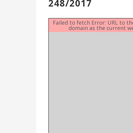
248/2017
Επιτροπή
Δημοτικές
Ενότητες
Failed to fetch Error: URL to t
domain as the current w
Αθλητικές
Υποδομές
Αθλητικές
Εκδηλώσεις