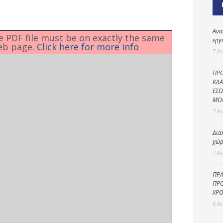
Καθαριότητα και
περιβάλλον
Δημοτική
Ανα
he PDF file must be on exactly the same
αστυνομία
εργ
eb page.
Click here for more info
7 Α
Γραφείο εσόδων
ΠΡΟ
Παιδικοί σταθμοί
ΚΛΑ
ΕΣΩ
Πολιτική
ΜΟ
προστασία
7 Α
Δια
χώρ
7 Α
ΠΡΑ
ΠΡΟ
ΧΡΟ
6 Α