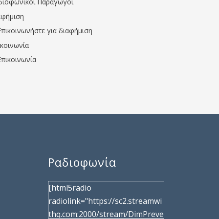
διοφωνικοί Παραγωγοί
αφήμιση
Επικοινωνήστε για διαφήμιση
ικοινωνία
Επικοινωνία
Ραδιοφωνία
[html5radio
radiolink="https://sc2.streamwi
thq.com:2000/stream/DimPreve