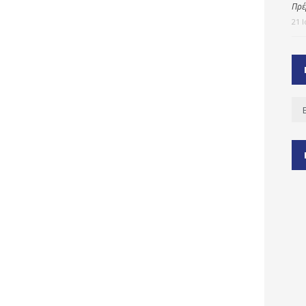
Πρέ
21 
ύ
ζας
ίου
Ισ