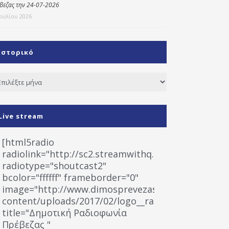
βεζας την 24-07-2026
Ιουλίου 2026
Ιστορικό
τορικό
Live stream
[html5radio
radiolink="http://sc2.streamwithq.com:8028/stream
radiotype="shoutcast2"
bcolor="ffffff" frameborder="0"
image="http://www.dimosprevezas.gr/wp-
content/uploads/2017/02/logo__radiofonias.jpg"
title="Δημοτική Ραδιοφωνία
Πρέβεζας "