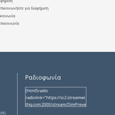
αφήμιση
Επικοινωνήστε για διαφήμιση
ικοινωνία
Επικοινωνία
Ραδιοφωνία
[html5radio
radiolink="https://sc2.streamwi
thq.com:2000/stream/DimPreve
za" radiotype="shoutcast2"
ok)