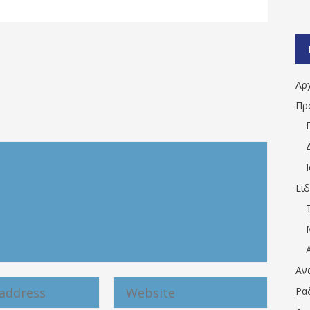
Αρ
Πρ
Ει
Αν
Ρα