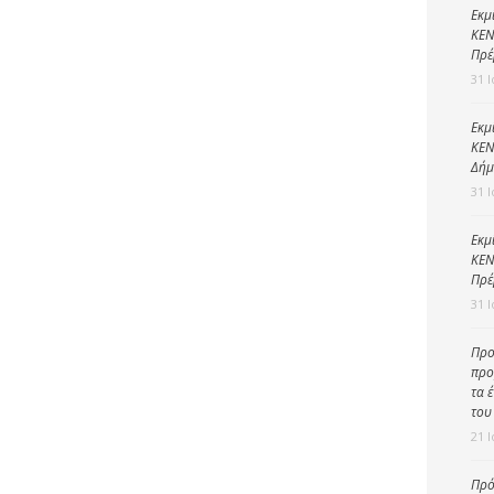
Καθαριότητα και
Εκμ
περιβάλλον
ΚΕΝ
Πρέ
Δημοτική
31 
αστυνομία
Γραφείο εσόδων
Εκμ
ΚΕΝ
Παιδικοί σταθμοί
Δήμ
31 
Πολιτική
προστασία
Εκμ
ΚΕΝ
Πρέ
31 
Προ
προ
τα 
του
21 
Πρό