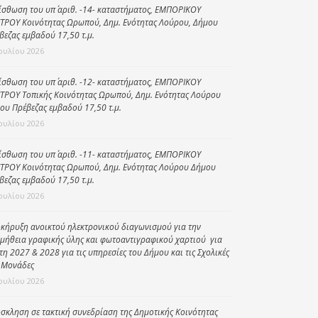
ίσθωση του υπ΄ αριθ. -14- καταστήματος, ΕΜΠΟΡΙΚΟΥ
Κοινωνικό
ΤΡΟΥ Κοινότητας Ωρωπού, Δημ. Ενότητας Λούρου, Δήμου
παντοπωλείο
βεζας εμβαδού 17,50 τ.μ.
Ιουλίου 2026
Kοινωνικό
φαρμακείο
ίσθωση του υπ΄ αριθ. -12- καταστήματος, ΕΜΠΟΡΙΚΟΥ
ΤΡΟΥ Τοπικής Κοινότητας Ωρωπού, Δημ. Ενότητας Λούρου
Πρόγραμμα
ου Πρέβεζας εμβαδού 17,50 τ.μ.
“Βοήθεια στο σπίτι”
Ιουλίου 2026
Κέντρο Ημερήσιας
Φροντίδας
ίσθωση του υπ΄ αριθ. -11- καταστήματος, ΕΜΠΟΡΙΚΟΥ
Ηλικιωμένων
ΤΡΟΥ Κοινότητας Ωρωπού, Δημ. Ενότητας Λούρου Δήμου
βεζας εμβαδού 17,50 τ.μ.
(Κ.Η.Φ.Η.) Πρέβεζας
Ιουλίου 2026
κήρυξη ανοικτού ηλεκτρονικού διαγωνισμού για την
μήθεια γραφικής ύλης και φωτοαντιγραφικού χαρτιού για
έτη 2027 & 2028 για τις υπηρεσίες του Δήμου και τις Σχολικές
 Μονάδες
Ιουλίου 2026
σκληση σε τακτική συνεδρίαση της Δημοτικής Κοινότητας