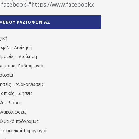
facebook="https://www.facebook.com/%CE%9
%CE%A1%CE%B1%CE%B4%CE%B9%CE%BF%CF%86
%CE%A0%CF%81%CE%AD%CE%B2%CE%B5%CE%B6%
ΜΕΝΟΥ ΡΑΔΙΟΦΩΝΙΑΣ
1531194763766854/" artist="" ]
χική
οφίλ – Διοίκηση
Προφίλ – Διοίκηση
Δημοτική Ραδιοφωνία
Ιστορία
δήσεις – Ανακοινώσεις
Τοπικές Ειδήσεις
Μεταδόσεις
Ανακοινώσεις
αλυτικό πρόγραμμα
διοφωνικοί Παραγωγοί