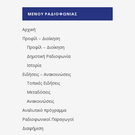
%CE%A1%CE%B1%CE%B4%CE%B9%CE%BF%
%CE%A0%CF%81%CE%AD%CE%B2%CE%B5%
ΜΕΝΟΥ ΡΑΔΙΟΦΩΝΙΑΣ
1531194763766854/" artist="" ]
Αρχική
Προφίλ – Διοίκηση
Προφίλ – Διοίκηση
Δημοτική Ραδιοφωνία
Ιστορία
Ειδήσεις – Ανακοινώσεις
Τοπικές Ειδήσεις
Μεταδόσεις
Ανακοινώσεις
Αναλυτικό πρόγραμμα
Ραδιοφωνικοί Παραγωγοί
Διαφήμιση