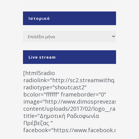
Ιστορικό
Ιστορικό
Live stream
[html5radio
radiolink="http://sc2.streamwithq.com:802
radiotype="shoutcast2"
bcolor="ffffff" frameborder="0"
image="http://www.dimosprevezas.gr/wp-
content/uploads/2017/02/logo__radiofonias
title="Δημοτική Ραδιοφωνία
Πρέβεζας "
facebook="https://www.facebook.co
%CE%A1%CE%B1%CE%B4%CE%B9%CE%BF%