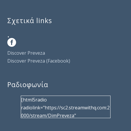
Σχετικά links
.
Discover Preveza
Discover Preveza (Facebook)
Ραδιοφωνία
[html5radio
radiolink="https://sc2.streamwithq.com:2
000/stream/DimPreveza"
radiotype="shoutcast2" bcolor="40566d"