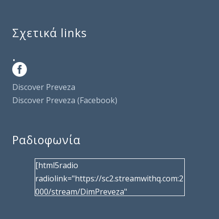
Σχετικά links
.
Discover Preveza
Discover Preveza (Facebook)
Ραδιοφωνία
[html5radio
radiolink="https://sc2.streamwithq.com:2
000/stream/DimPreveza"
radiotype="shoutcast2" bcolor="40566d"
frameborder="0" image="/wp-