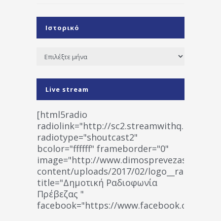
Ιστορικό
Ιστορικό
Live stream
[html5radio
radiolink="http://sc2.streamwithq.com:802
radiotype="shoutcast2"
bcolor="ffffff" frameborder="0"
image="http://www.dimosprevezas.gr/wp-
content/uploads/2017/02/logo__radiofonias
title="Δημοτική Ραδιοφωνία
Πρέβεζας "
facebook="https://www.facebook.co
%CE%A1%CE%B1%CE%B4%CE%B9%CE%BF%