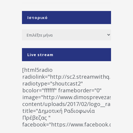
Ιστορικό
Ιστορικό
Live stream
[html5radio
radiolink="http://sc2.streamwithq.com:802
radiotype="shoutcast2"
bcolor="ffffff" frameborder="0"
image="http://www.dimosprevezas.gr/wp-
content/uploads/2017/02/logo__radiofonias
title="Δημοτική Ραδιοφωνία
Πρέβεζας "
facebook="https://www.facebook.co
%CE%A1%CE%B1%CE%B4%CE%B9%CE%BF%