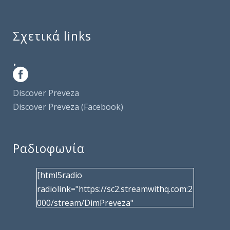
Σχετικά links
.
Discover Preveza
Discover Preveza (Facebook)
Ραδιοφωνία
[html5radio
radiolink="https://sc2.streamwithq.com:2
000/stream/DimPreveza"
radiotype="shoutcast2" bcolor="40566d"