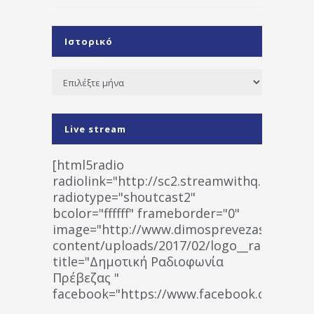
Ιστορικό
Ιστορικό
Live stream
[html5radio
radiolink="http://sc2.streamwithq.com:802
radiotype="shoutcast2"
bcolor="ffffff" frameborder="0"
image="http://www.dimosprevezas.gr/wp-
content/uploads/2017/02/logo__radiofonias
title="Δημοτική Ραδιοφωνία
Πρέβεζας "
facebook="https://www.facebook.co
%CE%A1%CE%B1%CE%B4%CE%B9%CE%BF%