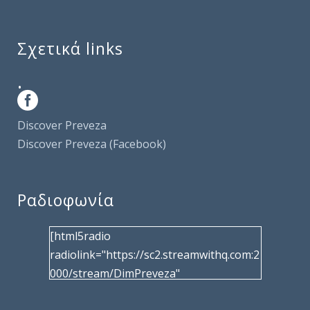
Σχετικά links
.
Discover Preveza
Discover Preveza (Facebook)
Ραδιοφωνία
[html5radio
radiolink="https://sc2.streamwithq.com:2
000/stream/DimPreveza"
radiotype="shoutcast2" bcolor="40566d"