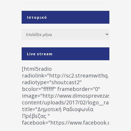
Ιστορικό
Ιστορικό
Live stream
[html5radio
radiolink="http://sc2.streamwithq.com:802
radiotype="shoutcast2"
bcolor="ffffff" frameborder="0"
image="http://www.dimosprevezas.gr/wp-
content/uploads/2017/02/logo__radiofonias
title="Δημοτική Ραδιοφωνία
Πρέβεζας "
facebook="https://www.facebook.co
%CE%A1%CE%B1%CE%B4%CE%B9%CE%BF%