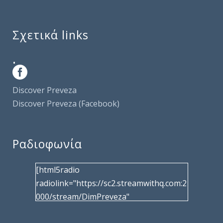
Σχετικά links
.
Discover Preveza
Discover Preveza (Facebook)
Ραδιοφωνία
[html5radio
radiolink="https://sc2.streamwithq.com:2
000/stream/DimPreveza"
radiotype="shoutcast2" bcolor="40566d"