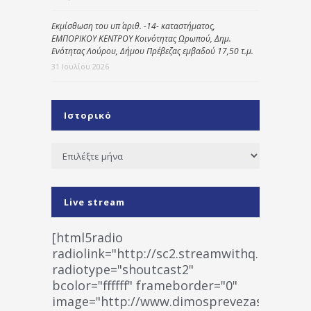
Εκμίσθωση του υπ΄ αριθ. -14- καταστήματος,
ΕΜΠΟΡΙΚΟΥ ΚΕΝΤΡΟΥ Κοινότητας Ωρωπού, Δημ.
Ενότητας Λούρου, Δήμου Πρέβεζας εμβαδού 17,50 τ.μ.
31 Ιουλίου 2026
Ιστορικό
Ιστορικό
Live stream
[html5radio
radiolink="http://sc2.streamwithq.com:802
radiotype="shoutcast2"
bcolor="ffffff" frameborder="0"
image="http://www.dimosprevezas.gr/wp-