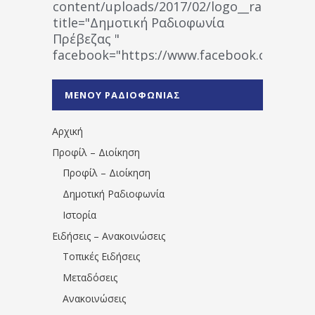
content/uploads/2017/02/logo__radiofonias
title="Δημοτική Ραδιοφωνία
Πρέβεζας "
facebook="https://www.facebook.co
%CE%A1%CE%B1%CE%B4%CE%B9%CE%BF%
%CE%A0%CF%81%CE%AD%CE%B2%CE%B5%
ΜΕΝΟΥ ΡΑΔΙΟΦΩΝΙΑΣ
1531194763766854/" artist="" ]
Αρχική
Προφίλ – Διοίκηση
Προφίλ – Διοίκηση
Δημοτική Ραδιοφωνία
Ιστορία
Ειδήσεις – Ανακοινώσεις
Τοπικές Ειδήσεις
Μεταδόσεις
Ανακοινώσεις