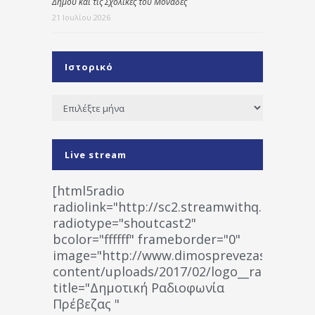
Δήμου και τις Σχολικές του Μονάδες
21 Ιουλίου 2026
Ιστορικό
Ιστορικό
Live stream
[html5radio
radiolink="http://sc2.streamwithq.com:802
radiotype="shoutcast2"
bcolor="ffffff" frameborder="0"
image="http://www.dimosprevezas.gr/wp-
content/uploads/2017/02/logo__radiofonias
title="Δημοτική Ραδιοφωνία
Πρέβεζας "