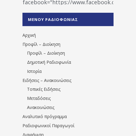
facebook="https://www.facebook.co
%CE%A1%CE%B1%CE%B4%CE%B9%CE%BF%
%CE%A0%CF%81%CE%AD%CE%B2%CE%B5%
ΜΕΝΟΥ ΡΑΔΙΟΦΩΝΙΑΣ
1531194763766854/" artist="" ]
Αρχική
Προφίλ – Διοίκηση
Προφίλ – Διοίκηση
Δημοτική Ραδιοφωνία
Ιστορία
Ειδήσεις – Ανακοινώσεις
Τοπικές Ειδήσεις
Μεταδόσεις
Ανακοινώσεις
Αναλυτικό πρόγραμμα
Ραδιοφωνικοί Παραγωγοί
Διαφήμιση