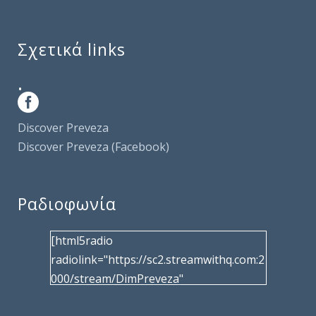
Σχετικά links
.
Discover Preveza
Discover Preveza (Facebook)
Ραδιοφωνία
[html5radio
radiolink="https://sc2.streamwithq.com:2
000/stream/DimPreveza"
radiotype="shoutcast2" bcolor="40566d"