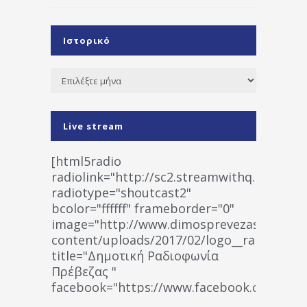
Ιστορικό
Ιστορικό
Live stream
[html5radio
radiolink="http://sc2.streamwithq.com:802
radiotype="shoutcast2"
bcolor="ffffff" frameborder="0"
image="http://www.dimosprevezas.gr/wp-
content/uploads/2017/02/logo__radiofonias
title="Δημοτική Ραδιοφωνία
Πρέβεζας "
facebook="https://www.facebook.co
%CE%A1%CE%B1%CE%B4%CE%B9%CE%BF%