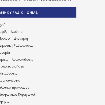
%CE%A1%CE%B1%CE%B4%CE%B9%CE%BF%CF%86
%CE%A0%CF%81%CE%AD%CE%B2%CE%B5%CE%B6%
ΜΕΝΟΥ ΡΑΔΙΟΦΩΝΙΑΣ
1531194763766854/" artist="" ]
χική
οφίλ – Διοίκηση
Προφίλ – Διοίκηση
Δημοτική Ραδιοφωνία
Ιστορία
δήσεις – Ανακοινώσεις
Τοπικές Ειδήσεις
Μεταδόσεις
Ανακοινώσεις
αλυτικό πρόγραμμα
διοφωνικοί Παραγωγοί
αφήμιση