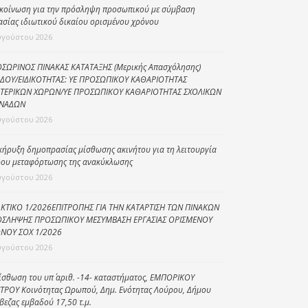
κοίνωση για την πρόσληψη προσωπικού με σύμβαση
Κοινωνικό
ασίας ιδιωτικού δικαίου ορισμένου χρόνου
παντοπωλείο
υγούστου 2026
Kοινωνικό
ΣΩΡΙΝΟΣ ΠΙΝΑΚΑΣ ΚΑΤΑΤΑΞΗΣ (Μερικής Απασχόλησης)
φαρμακείο
ΔΟΥ/ΕΙΔΙΚΟΤΗΤΑΣ: ΥΕ ΠΡΟΣΩΠΙΚΟΥ ΚΑΘΑΡΙΟΤΗΤΑΣ
ΤΕΡΙΚΩΝ ΧΩΡΩΝ/ΥΕ ΠΡΟΣΩΠΙΚΟΥ ΚΑΘΑΡΙΟΤΗΤΑΣ ΣΧΟΛΙΚΩΝ
Πρόγραμμα
ΝΑΔΩΝ
“Βοήθεια στο σπίτι”
υγούστου 2026
Κέντρο Ημερήσιας
Φροντίδας
κήρυξη δημοπρασίας μίσθωσης ακινήτου για τη λειτουργία
Ηλικιωμένων
ου μεταφόρτωσης της ανακύκλωσης
(Κ.Η.Φ.Η.) Πρέβεζας
υγούστου 2026
ΚΤΙΚΟ 1/2026ΕΠΙΤΡΟΠΗΣ ΓΙΑ ΤΗΝ ΚΑΤΑΡΤΙΣΗ ΤΩΝ ΠΙΝΑΚΩΝ
ΣΛΗΨΗΣ ΠΡΟΣΩΠΙΚΟΥ ΜΕΣΥΜΒΑΣΗ ΕΡΓΑΣΙΑΣ ΟΡΙΣΜΕΝΟΥ
ΝΟΥ ΣΟΧ 1/2026
υγούστου 2026
ίσθωση του υπ΄ αριθ. -14- καταστήματος, ΕΜΠΟΡΙΚΟΥ
ΤΡΟΥ Κοινότητας Ωρωπού, Δημ. Ενότητας Λούρου, Δήμου
βεζας εμβαδού 17,50 τ.μ.