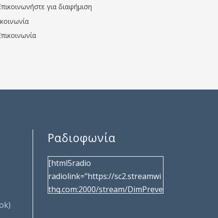
Επικοινωνήστε για διαφήμιση
ικοινωνία
Επικοινωνία
Ραδιοφωνία
[html5radio
radiolink="https://sc2.streamwi
thq.com:2000/stream/DimPreve
za" radiotype="shoutcast2"
ok)
bcolor="40566d"