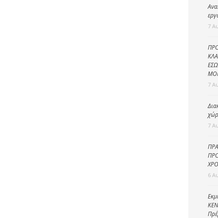
Καθαριότητα και
Ανα
περιβάλλον
εργ
7 Α
Δημοτική
αστυνομία
ΠΡΟ
Γραφείο εσόδων
ΚΛΑ
ΕΣΩ
Παιδικοί σταθμοί
ΜΟ
7 Α
Πολιτική
προστασία
Δια
χώρ
7 Α
ΠΡΑ
ΠΡΟ
ΧΡΟ
6 Α
Εκμ
ΚΕΝ
Πρέ