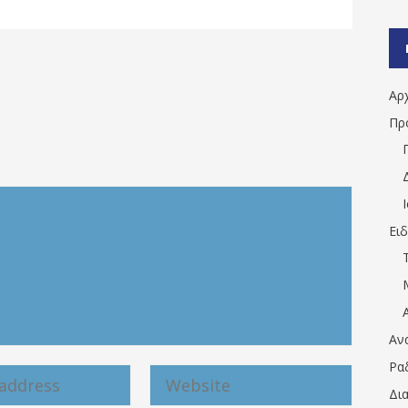
Αρ
Πρ
Ει
Αν
Ρα
Δι