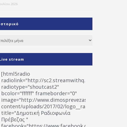
Ιουλίου 2026
Ιστορικό
τορικό
Live stream
[html5radio
radiolink="http://sc2.streamwithq.com:8028/stream
radiotype="shoutcast2"
bcolor="ffffff" frameborder="0"
image="http://www.dimosprevezas.gr/wp-
content/uploads/2017/02/logo__radiofonias.jpg"
title="Δημοτική Ραδιοφωνία
Πρέβεζας "
facebook="https://www.facebook.com/%CE%9