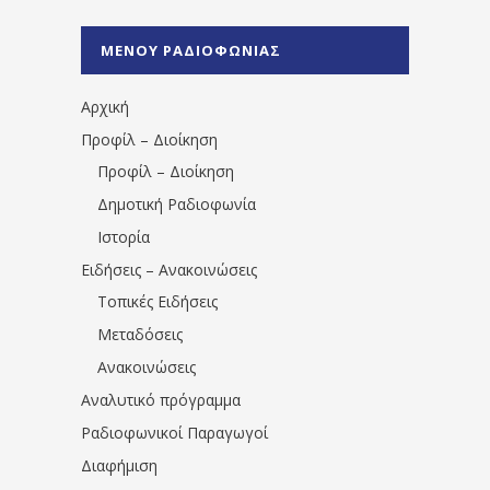
%CE%A1%CE%B1%CE%B4%CE%B9%CE%BF%
%CE%A0%CF%81%CE%AD%CE%B2%CE%B5%
ΜΕΝΟΥ ΡΑΔΙΟΦΩΝΙΑΣ
1531194763766854/" artist="" ]
Αρχική
Προφίλ – Διοίκηση
Προφίλ – Διοίκηση
Δημοτική Ραδιοφωνία
Ιστορία
Ειδήσεις – Ανακοινώσεις
Τοπικές Ειδήσεις
Μεταδόσεις
Ανακοινώσεις
Αναλυτικό πρόγραμμα
Ραδιοφωνικοί Παραγωγοί
Διαφήμιση