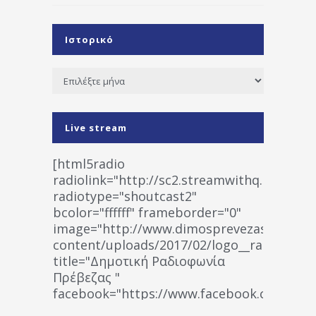
Ιστορικό
Ιστορικό
Live stream
[html5radio
radiolink="http://sc2.streamwithq.com:802
radiotype="shoutcast2"
bcolor="ffffff" frameborder="0"
image="http://www.dimosprevezas.gr/wp-
content/uploads/2017/02/logo__radiofonias
title="Δημοτική Ραδιοφωνία
Πρέβεζας "
facebook="https://www.facebook.co
%CE%A1%CE%B1%CE%B4%CE%B9%CE%BF%