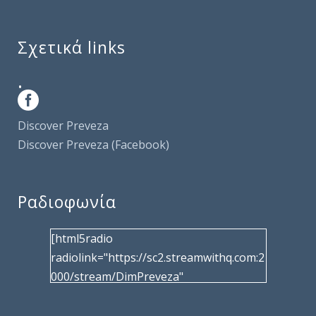
Σχετικά links
.
Discover Preveza
Discover Preveza (Facebook)
Ραδιοφωνία
[html5radio
radiolink="https://sc2.streamwithq.com:2
000/stream/DimPreveza"
radiotype="shoutcast2" bcolor="40566d"
frameborder="0" image="/wp-