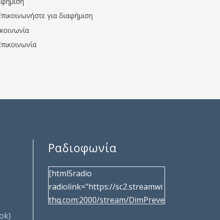
αφήμιση
Επικοινωνήστε για διαφήμιση
ικοινωνία
Επικοινωνία
Ραδιοφωνία
[html5radio
radiolink="https://sc2.streamwi
thq.com:2000/stream/DimPreve
za" radiotype="shoutcast2"
ok)