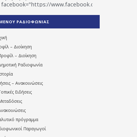
facebook="https://www.facebook.com/%CE%9
%CE%A1%CE%B1%CE%B4%CE%B9%CE%BF%CF%86
%CE%A0%CF%81%CE%AD%CE%B2%CE%B5%CE%B6%
ΜΕΝΟΥ ΡΑΔΙΟΦΩΝΙΑΣ
1531194763766854/" artist="" ]
χική
οφίλ – Διοίκηση
Προφίλ – Διοίκηση
Δημοτική Ραδιοφωνία
Ιστορία
δήσεις – Ανακοινώσεις
Τοπικές Ειδήσεις
Μεταδόσεις
Ανακοινώσεις
αλυτικό πρόγραμμα
διοφωνικοί Παραγωγοί