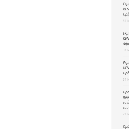
Καθαριότητα και
Εκμ
περιβάλλον
ΚΕΝ
Πρέ
Δημοτική
31 
αστυνομία
Γραφείο εσόδων
Εκμ
ΚΕΝ
Παιδικοί σταθμοί
Δήμ
31 
Πολιτική
προστασία
Εκμ
ΚΕΝ
Πρέ
31 
Προ
προ
τα 
του
21 
Πρό