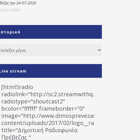
βεζας την 24-07-2026
Ιουλίου 2026
Ιστορικό
τορικό
Live stream
[html5radio
radiolink="http://sc2.streamwithq.com:8028/stream
radiotype="shoutcast2"
bcolor="ffffff" frameborder="0"
image="http://www.dimosprevezas.gr/wp-
content/uploads/2017/02/logo__radiofonias.jpg"
title="Δημοτική Ραδιοφωνία
Πρέβεζας "