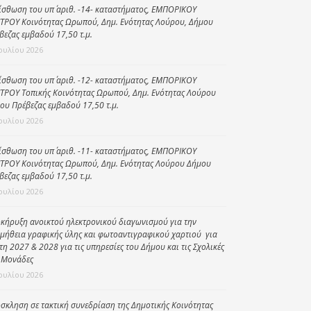
ίσθωση του υπ΄ αριθ. -14- καταστήματος, ΕΜΠΟΡΙΚΟΥ
Κοινωνικό
ΤΡΟΥ Κοινότητας Ωρωπού, Δημ. Ενότητας Λούρου, Δήμου
παντοπωλείο
βεζας εμβαδού 17,50 τ.μ.
Ιουλίου 2026
Kοινωνικό
φαρμακείο
ίσθωση του υπ΄ αριθ. -12- καταστήματος, ΕΜΠΟΡΙΚΟΥ
ΤΡΟΥ Τοπικής Κοινότητας Ωρωπού, Δημ. Ενότητας Λούρου
Πρόγραμμα
ου Πρέβεζας εμβαδού 17,50 τ.μ.
“Βοήθεια στο σπίτι”
Ιουλίου 2026
Κέντρο Ημερήσιας
Φροντίδας
ίσθωση του υπ΄ αριθ. -11- καταστήματος, ΕΜΠΟΡΙΚΟΥ
Ηλικιωμένων
ΤΡΟΥ Κοινότητας Ωρωπού, Δημ. Ενότητας Λούρου Δήμου
βεζας εμβαδού 17,50 τ.μ.
(Κ.Η.Φ.Η.) Πρέβεζας
Ιουλίου 2026
κήρυξη ανοικτού ηλεκτρονικού διαγωνισμού για την
μήθεια γραφικής ύλης και φωτοαντιγραφικού χαρτιού για
έτη 2027 & 2028 για τις υπηρεσίες του Δήμου και τις Σχολικές
 Μονάδες
Ιουλίου 2026
σκληση σε τακτική συνεδρίαση της Δημοτικής Κοινότητας