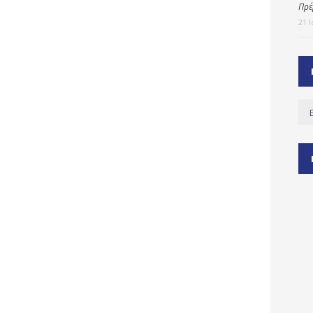
Πρέ
21 
ύ
ζας
ίου
Ισ