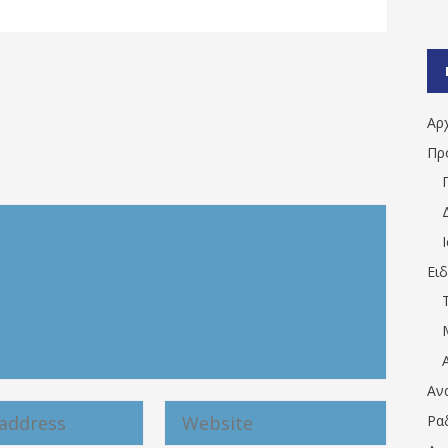
Αρ
Πρ
Ει
Αν
Ρα