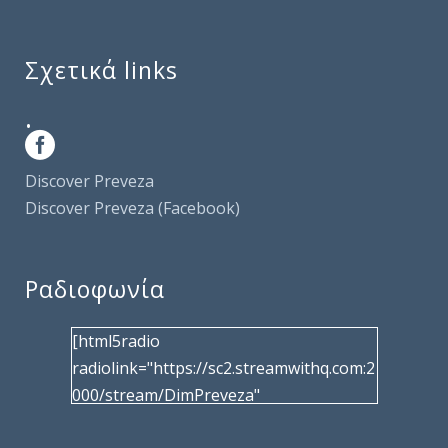
Σχετικά links
.
Discover Preveza
Discover Preveza (Facebook)
Ραδιοφωνία
[html5radio
radiolink="https://sc2.streamwithq.com:2
000/stream/DimPreveza"
radiotype="shoutcast2" bcolor="40566d"