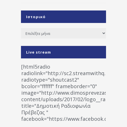
Ιστορικό
Ιστορικό
Live stream
[html5radio
radiolink="http://sc2.streamwithq.com:802
radiotype="shoutcast2"
bcolor="ffffff" frameborder="0"
image="http://www.dimosprevezas.gr/wp-
content/uploads/2017/02/logo__radiofonias
title="Δημοτική Ραδιοφωνία
Πρέβεζας "
facebook="https://www.facebook.co
%CE%A1%CE%B1%CE%B4%CE%B9%CE%BF%